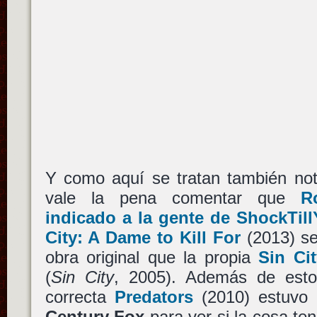
Y como aquí se tratan también noti
vale la pena comentar que
R
indicado a la gente de ShockTi
City: A Dame to Kill For
(2013) se
obra original que la propia
Sin Ci
(
Sin City
, 2005). Además de esto
correcta
Predators
(2010) estuvo 
Century Fox
para ver si la cosa te