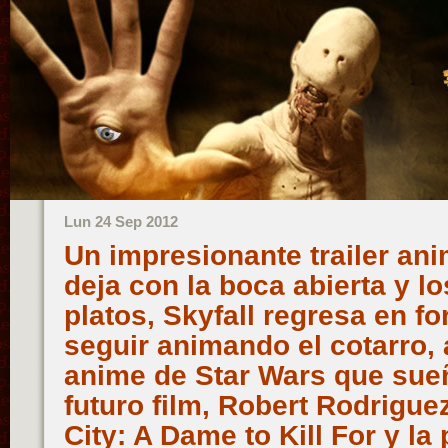
Lun 24 Sep 2012
Un impresionante trailer an
deja con la boca abierta y l
platos, Skyfall regresa en f
seguir animando el cotarro,
anime de Star Wars que sue
futuro film, Robert Rodrigue
City: A Dame to Kill For y la