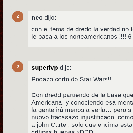
2
neo
dijo:
con el tema de dredd la verdad no 
le pasa a los norteamericanos!!!!! 6
3
superivp
dijo:
Pedazo corto de Star Wars!!
Con dredd partiendo de la base que
Americana, y conociendo esa menta
la gente irá menos a verla… pero si,
nuevo fracasazo injustificado, com
a john Carter, solo que encima est
críticas buenas xDDD