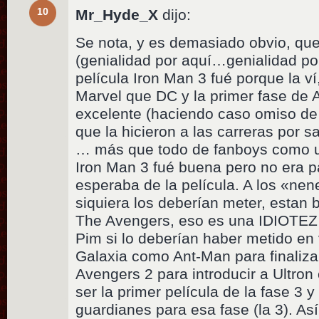
10
Mr_Hyde_X
dijo:
Se nota, y es demasiado obvio, que
(genialidad por aquí…genialidad por
película Iron Man 3 fué porque la 
Marvel que DC y la primer fase de
excelente (haciendo caso omiso de
que la hicieron a las carreras por s
… más que todo de fanboys como us
Iron Man 3 fué buena pero no era p
esperaba de la película. A los «ne
siquiera los deberían meter, estan 
The Avengers, eso es una IDIOTEZ
Pim si lo deberían haber metido en
Galaxia como Ant-Man para finalizar
Avengers 2 para introducir a Ultro
ser la primer película de la fase 3 
guardianes para esa fase (la 3). As