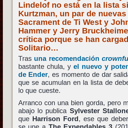
Lindelof no está en la lista 
Kurtzman, un par de nuevas
Sacrament de Ti West y Joh
Hammer y Jerry Bruckheimer
crítica porque se han cargad
Solitario…
Tras
una recomendación
crownf
bastante chula, y
el nuevo y poten
de Ender
, es momento de dar salid
que se acumulan en la lista de deb
lo que cueste.
Arranco con una bien gorda, pero 
abajo lo publica
Sylvester Stallon
que
Harrison Ford
, ese que debe
se une a
The Expendables 3
(201