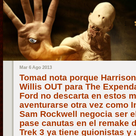
Mar 6 Ago 2013
Tomad nota porque Harrison
Willis OUT para The Expend
Ford no descarta en estos 
aventurarse otra vez como I
Sam Rockwell negocia ser el
pase canutas en el remake de
Trek 3 ya tiene guionistas 