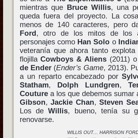
mientras que
Bruce Willis
, una 
queda fuera del proyecto. La cos
menos de 140 caracteres, pero d
Ford
, otro de los mitos de los 
personajes como
Han Solo
o
India
veteranía que ahora tanto explota
flojilla
Cowboys & Aliens
(2011) o
de Ender
(
Ender’s Game
, 2013). P
a un reparto encabezado por
Sylv
Statham
,
Dolph Lundgren
,
Te
Couture
a los que debemos sumar 
Gibson
,
Jackie Chan
,
Steven Se
Los de
Willis
, bueno, tenía su g
renovarse.
WILLIS OUT… HARRISON FORD 