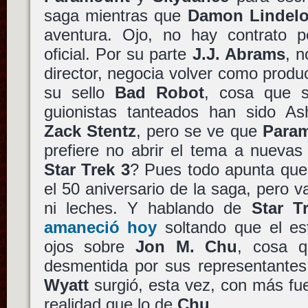
saga mientras que
Damon Lindelo
aventura. Ojo, no hay contrato p
oficial. Por su parte
J.J. Abrams
, n
director, negocia volver como produc
su sello
Bad Robot
, cosa que s
guionistas tanteados han sido A
Zack Stentz
, pero se ve que
Para
prefiere no abrir el tema a nueva
Star Trek 3
? Pues todo apunta que
el 50 aniversario de la saga, pero v
ni leches. Y hablando de
Star T
amaneció hoy
soltando que el es
ojos sobre
Jon M. Chu
, cosa 
desmentida por sus representante
Wyatt
surgió, esta vez, con más fu
realidad que lo de
Chu
.