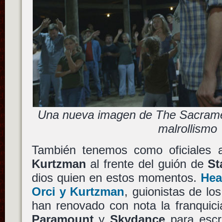
Una nueva imagen de The Sacrame
malrollismo
También tenemos como oficiales
Kurtzman
al frente del guión de
St
dios quien en estos momentos.
Hea
Orci y Kurtzman
, guionistas de lo
han renovado con nota la franquici
Paramount
y
Skydance
para escri