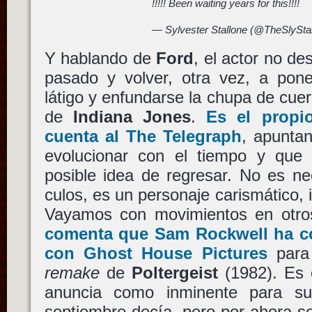
!!!!! Been waiting years for this!!!!
— Sylvester Stallone (@TheSlySta
Y hablando de
Ford
, el actor no de
pasado y volver, otra vez, a pone
látigo y enfundarse la chupa de cue
de
Indiana Jones
.
Es el propi
cuenta al The Telegraph
, apunta
evolucionar con el tiempo y que
posible idea de regresar. No es n
culos, es un personaje carismático, i
Vayamos con movimientos en otro
comenta que Sam Rockwell ha c
con Ghost House Pictures
para 
remake
de
Poltergeist
(1982). Es c
anuncia como inminente para su
septiembre decía, pero por ahora s