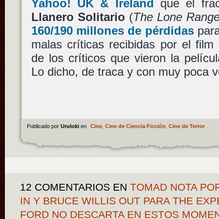
Yahoo! UK & Ireland
que el fra
Llanero Solitario
(
The Lone Range
160/190 millones de pérdidas
par
malas críticas recibidas por el film
de los críticos que vieron la pelícu
Lo dicho, de traca y con muy poca 
Publicado por
Uruloki
en
Cine
,
Cine de Ciencia Ficción
,
Cine de Terror
.
12 COMENTARIOS
EN
TOMAD NOTA PO
IN Y BRUCE WILLIS OUT PARA THE EX
FORD NO DESCARTA EN ESTOS MOME