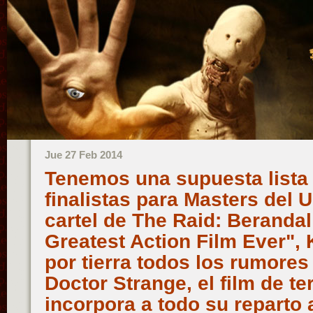
Jue 27 Feb 2014
Tenemos una supuesta lista 
finalistas para Masters del 
cartel de The Raid: Beranda
Greatest Action Film Ever", 
por tierra todos los rumores
Doctor Strange, el film de t
incorpora a todo su reparto 