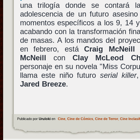
una trilogía donde se contará la
adolescencia de un futuro asesino
momentos específicos a los 9, 14 y
acabando con la transformación fina
de masas. A los mandos del proyect
en febrero, está
Craig McNeill
c
McNeill
con
Clay McLeod C
personaje en su novela "Miss Corp
llama este niño futuro
serial killer
Jared Breeze
.
Publicado por
Uruloki
en
Cine
,
Cine de Cómics
,
Cine de Terror
,
Cine Inclasi