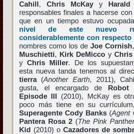
Cahill
,
Chris McKay
y
Harald
responsables finales a hacerse con l
que en un tiempo estuvo ocupad
nivel de este nuevo r
considerablemente con respecto a
nombres como los de
Joe Cornish
Muschietti
,
Kirk DeMicco
y
Chris
y
Chris Miller
. De los supuestam
esta nueva tanda tenemos al direc
tierra
(
Another Earth
, 2011), Cah
gusta, el encargado de
Robot 
Episode III
(2010), McKay es otr
poco más tiene en su currículum
Superagente Cody Banks
(
Agent
Pantera Rosa 2
(
The Pink Panthe
Kid
(2010) o
Cazadores de sombr