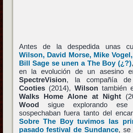
Antes de la despedida unas c
Wilson
,
David Morse
,
Mike Vogel
Bill Sage
se unen a
The Boy
(¿?)
en la evolución de un asesino e
SpectreVision
, la compañía 
Cooties
(2014),
Wilson
también e
Walks Home Alone at Night
(20
Wood
sigue explorando ese
sospechaban fuera tanto del enc
Sobre
The Boy
tuvimos las pri
pasado festival de Sundance
, se