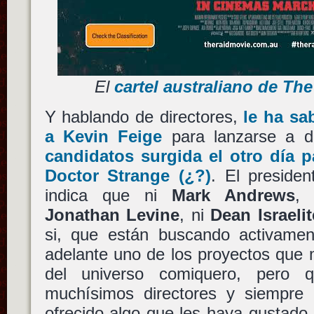
El
cartel australiano de Th
Y hablando de directores,
le ha sa
a
Kevin Feige
para lanzarse a 
candidatos surgida el otro día 
Doctor Strange
(¿?)
. El preside
indica que ni
Mark Andrews
,
Jonathan Levine
, ni
Dean Israelit
si, que están buscando activament
adelante uno de los proyectos que 
del universo comiquero, pero 
muchísimos directores y siempre
ofrecido algo que les haya gustado. 