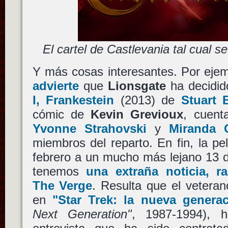
El cartel de Castlevania tal cual s
Y más cosas interesantes. Por eje
advierte
que
Lionsgate
ha decidido
I, Frankestein
(2013) de
Stuart B
cómic de
Kevin Grevioux
, cuen
Yvonne Strahovski
y
Miranda 
miembros del reparto. En fin, la pe
febrero a un mucho más lejano 13 
tenemos
una extraña noticia, r
The Verge
. Resulta que el vetera
en
"Star Trek: la nueva genera
Next Generation"
, 1987-1994), 