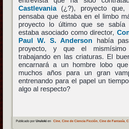
entrevista que ha sido contrata
Castlevania
(¿?), proyecto que, 
pensaba que estaba en el limbo má
proyecto lo último que se sabí
estaba asociado como director,
Com
Paul W. S. Anderson
había pasa
proyecto, y que el mismísim
trabajando en las criaturas. El bu
encarnará a un hombre lobo que 
muchos años para un gran vamp
entrenando para el papel un tiemp
algo al respecto?
Publicado por
Uruloki
en
Cine
,
Cine de Ciencia Ficción
,
Cine de Fantasía
,
C