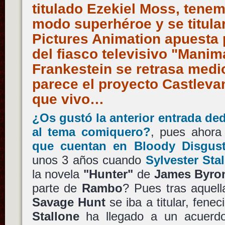
titulado Ezekiel Moss, tenem
modo superhéroe y se titular
Pictures Animation apuesta p
del fiasco televisivo "Manimal
Frankestein se retrasa medi
parece el proyecto Castleva
que vivo…
¿Os gustó la anterior entrada ded
al tema comiquero?
, pues ahor
que cuentan en Bloody Disgust
unos 3 años cuando
Sylvester Sta
la novela
"Hunter"
de
James Byro
parte de
Rambo
? Pues tras aquell
Savage Hunt
se iba a titular, fenec
Stallone
ha llegado a un acuer