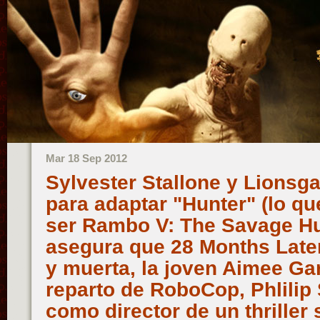
Mar 18 Sep 2012
Sylvester Stallone y Lionsg
para adaptar "Hunter" (lo qu
ser Rambo V: The Savage Hu
asegura que 28 Months Late
y muerta, la joven Aimee Gar
reparto de RoboCop, Phlili
como director de un thriller