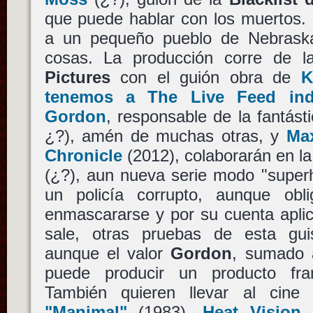
que puede hablar con los muertos. 
a un pequeño pueblo de Nebrask
cosas. La producción corre de
Pictures
con el guión obra de
K
tenemos a The Live Feed ind
Gordon
, responsable de la fantást
¿?), amén de muchas otras, y
Ma
Chronicle
(2012), colaborarán en l
(¿?), aun nueva serie modo "superh
un policía corrupto, aunque obl
enmascararse y por su cuenta aplic
sale, otras pruebas de esta gui
aunque el valor
Gordon
, sumado 
puede producir un producto fran
También quieren llevar al cine
"Manimal"
(1983).
Heat Vision 