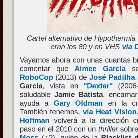
Cartel alternativo de Hypothermi
eran los 80 y en VHS
vía 
Vayamos ahora con unas cuantas br
comentar que
Aimee García
se
RoboCop
(2013) de
José Padilha
García
, vista en
"Dexter"
(2006-
saludable
Jamie Batista
, encarnar
ayuda a
Gary Oldman
en la c
También tenemos,
vía Heat Vision
Hoffman
volverá a la dirección c
paso en el 2010 con un
thriller
sobren
Moss
(¿?), guión de la
Blacklist 