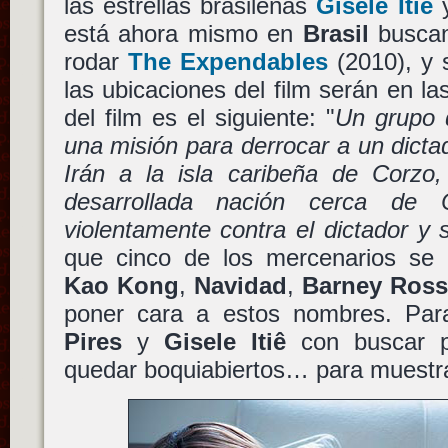
las estrellas brasileñas
Gisele Itiê
está ahora mismo en
Brasil
buscan
rodar
The Expendables
(2010), y 
las ubicaciones del film serán en l
del film es el siguiente: "
Un grupo 
una misión para derrocar a un dicta
Irán a la isla caribeña de Corz
desarrollada nación cerca de 
violentamente contra el dictador y 
que cinco de los mercenarios se
Kao Kong
,
Navidad
,
Barney Ros
poner cara a estos nombres. Pa
Pires
y
Gisele Itiê
con buscar po
quedar boquiabiertos… para muestr