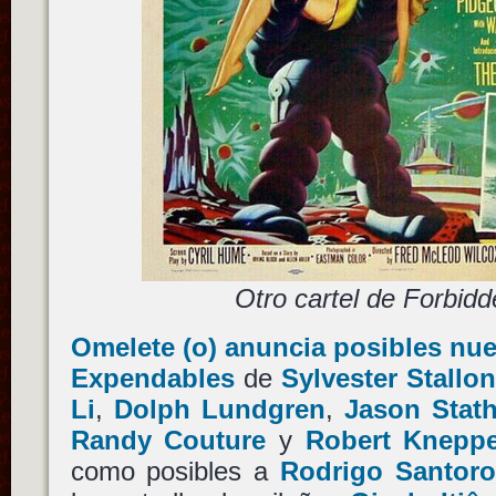
Otro cartel de Forbidd
Omelete (o) anuncia posibles nue
Expendables
de
Sylvester Stallo
Li
,
Dolph Lundgren
,
Jason Stat
Randy Couture
y
Robert Knepp
como posibles a
Rodrigo Santoro