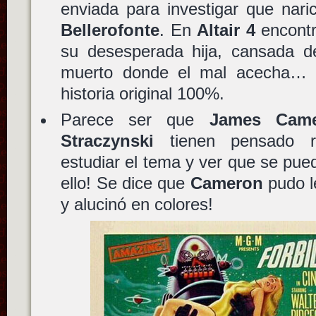
enviada para investigar que nar
Bellerofonte
. En
Altair 4
encont
su desesperada hija, cansada de
muerto donde el mal acecha… a
historia original 100%.
Parece ser que
James Cam
Straczynski
tienen pensado re
estudiar el tema y ver que se pue
ello! Se dice que
Cameron
pudo le
y alucinó en colores!