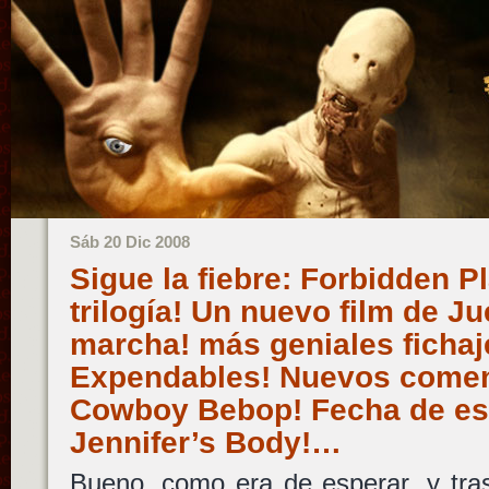
Sáb 20 Dic 2008
Sigue la fiebre: Forbidden P
trilogía! Un nuevo film de J
marcha! más geniales fichaj
Expendables! Nuevos comen
Cowboy Bebop! Fecha de es
Jennifer’s Body!…
Bueno, como era de esperar, y tras