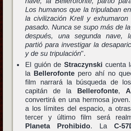
nave, la Bellerofonte, partió par
Los humanos que la tripulaban enc
la civilización Krell y exhumaron 
pasado. Nunca se supo más de la 
después, una segunda nave, la
partió para investigar la desapari
y de su tripulación
".
El guión de
Straczynski
cuenta la
la
Bellerofonte
pero ahí no que
film narrará la búsqueda de l
capitán de la
Bellerofonte
,
A
convertirá en una hermosa joven. 
a los límites del espacio, a otra
tercer y último film será rea
Planeta Prohibido
. La
C-57