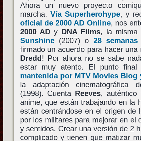
Ahora un nuevo proyecto comiq
marcha.
Vía Superherohype
, y r
oficial de 2000 AD Online
, nos en
2000 AD
y
DNA Films
, la misma
Sunshine
(2007) o
28 semanas
firmado un acuerdo para hacer una 
Dredd
! Por ahora no se sabe na
estar muy atento. El punto fina
mantenida por MTV Movies Blog 
la adaptación cinematográfica
(1998). Cuenta
Reeves
, auténtico
anime, que están trabajando en la h
están centrándose en el origen de 
por los militares para mejorar en el 
y sentidos. Crear una versión de 2 h
complicado y tienen que matizar mu