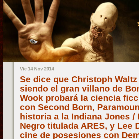
Vie 14 Nov 2014
Se dice que Christoph Waltz
siendo el gran villano de Bo
Wook probará la ciencia fic
con Second Born, Paramoun
historia a la Indiana Jones 
Negro titulada ARES, y Lee D
cine de posesiones con D