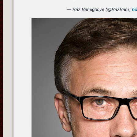
— Baz Bamigboye (@BazBam)
no