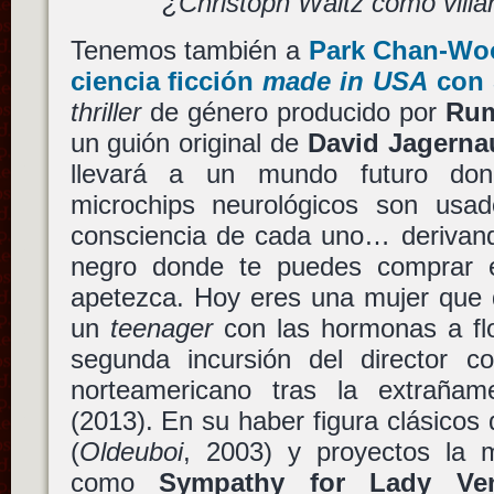
¿Christoph Waltz como vill
Tenemos también a
Park Chan-Wo
ciencia ficción
made in USA
con
thriller
de género producido por
Rum
un guión original de
David Jagerna
llevará a un mundo futuro don
microchips neurológicos son usa
consciencia de cada uno… derivan
negro donde te puedes comprar 
apetezca. Hoy eres una mujer que 
un
teenager
con las hormonas a flo
segunda incursión del director 
norteamericano tras la extrañam
(2013). En su haber figura clásicos
(
Oldeuboi
, 2003) y proyectos la 
como
Sympathy for Lady Ve