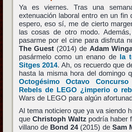
Ya es viernes. Tras una seman
extenuación laboral entro en un fi
espero, eso sí, me de cierto marge
las cosas de otro modo. Además,
pasarme por el cine para disfruta 
The Guest
(2014) de
Adam Winga
pasármelo como un enano de
la 
Sitges 2014
. Ah, os recuerdo que d
hasta la misma hora del domingo qu
Octogésimo Octavo Concurso 
Rebels de LEGO ¿imperio o reb
Wars de LEGO para algún afortunad
Al tema noticiero que ya va siendo h
que
Christoph Waltz
podría haber f
villano de
Bond 24
(2015) de
Sam 