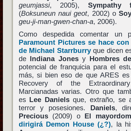
geumjassi
, 2005),
Sympathy 
(
Boksuneun naui geot
, 2002) o
Soy
geu-ji-man-gwen-chan-a
, 2006).
Como despedida comentar un pa
Paramount Pictures
se hace co
de
Michael Starrburry
que dicen es
de
Indiana Jones
y
Hombres de
potencial de franquicia para el es
más, si bien eso de que ARES es e
Recovery of the Extraordinary
Marcianadas varias. Otro que tamb
es
Lee Daniels
que, extraño, se a
terror y posesiones.
Daniels
, di
Precious
(2009) o
El mayordo
dirigirá
Demon House
(¿?)
, la h