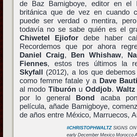
de Baz Bamigboye, editor en el Da
británica que de vez en cuando 
puede ser verdad o mentira, per
todavía no se sabe quién es el gra
Chiwetel Ejiofor
debe haber caí
Recordemos que por ahora regre
Daniel Craig
,
Ben Whishaw
,
Na
Fiennes
, estos tres últimos la r
Skyfall
(2012), a los que debemos
como femme fatale y a
Dave Bauti
al modo
Tiburón
u
Oddjob
.
Waltz
por lo general
Bond
acaba poni
película, añade Bamigboye, comenza
de años entre México, Marruecos, Aus
#CHRISTOPHWALTZ
SIGNS ON 
early December Mexico Morocco Aus