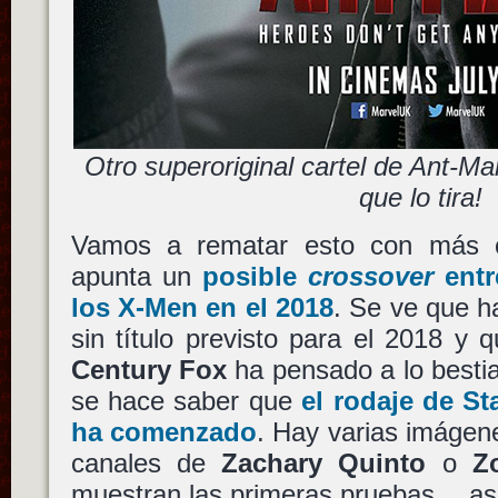
Otro superoriginal cartel de Ant-Ma
que lo tira!
Vamos a rematar esto con más co
apunta un
posible
crossover
entr
los
X-Men
en el 2018
. Se ve que h
sin título previsto para el 2018 y
Century Fox
ha pensado a lo bestia
se hace saber que
el rodaje de
St
ha comenzado
. Hay varias imágen
canales de
Zachary Quinto
o
Z
muestran las primeras pruebas… así