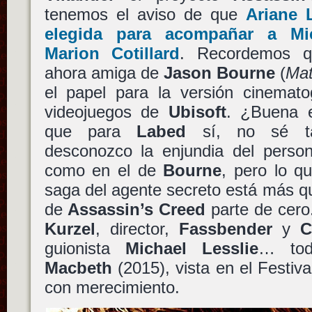
tenemos el aviso de que
Ariane 
elegida para acompañar a
Mi
Marion Cotillard
. Recordemos 
ahora amiga de
Jason Bourne
(
Ma
el papel para la versión cinemato
videojuegos de
Ubisoft
. ¿Buena e
que para
Labed
sí, no sé t
desconozco la enjundia del person
como en el de
Bourne
, pero lo q
saga del agente secreto está más q
de
Assassin’s Creed
parte de cero.
Kurzel
, director,
Fassbender
y
C
guionista
Michael Lesslie
… tod
Macbeth
(2015), vista en el Festiv
con merecimiento.