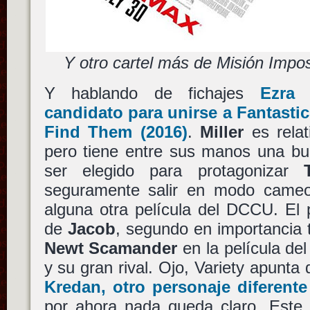
Y otro cartel más de Misión Impo
Y hablando de fichajes
Ezra 
candidato para unirse a
Fantasti
Find Them
(2016)
.
Miller
es relat
pero tiene entre sus manos una bu
ser elegido para protagonizar
seguramente salir en modo cameo
alguna otra película del DCCU. El
de
Jacob
, segundo en importancia 
Newt Scamander
en la película de
y su gran rival. Ojo, Variety apunta
Kredan
, otro personaje diferent
por ahora nada queda claro. Este