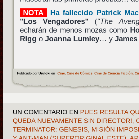
NOTA
Ha fallecido
Patrick Ma
"Los Vengadores"
(
"The Aveng
echarán de menos mozas como
Ho
Rigg
o
Joanna Lumley
… y
James
Publicado por
Uruloki
en
Cine
,
Cine de Cómics
,
Cine de Ciencia Ficción
,
Ci
UN COMENTARIO
EN
PUES RESULTA Q
QUEDA NUEVAMENTE SIN DIRECTOR!, 
TERMINATOR: GÉNESIS, MISIÓN IMPOS
Y ANT-MAN (SUPERORIGINAL ESTE), AR