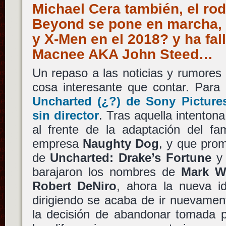
Michael Cera también, el rod
Beyond se pone en marcha, 
y X-Men en el 2018? y ha fal
Macnee AKA John Steed…
Un repaso a las noticias y rumores
cosa interesante que contar. Para
Uncharted
(¿?) de
Sony Picture
sin director
. Tras aquella intenton
al frente de la adaptación del fa
empresa
Naughty Dog
, y que prom
de
Uncharted: Drake’s Fortune
y 
barajaron los nombres de
Mark W
Robert DeNiro
, ahora la nueva 
dirigiendo se acaba de ir nuevamen
la decisión de abandonar tomada 