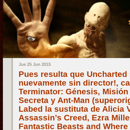
Jue 25 Jun 2015
Pues resulta que Uncharted
nuevamente sin director!, ca
Terminator: Génesis, Misión
Secreta y Ant-Man (superorig
Labed la sustituta de Alicia
Assassin’s Creed, Ezra Mille
Fantastic Beasts and Where