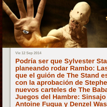
Vie 12 Sep 2014
Podría ser que Sylvester Sta
planeando rodar Rambo: Las
que el guión de The Stand e
con la aprobación de Stephe
nuevos carteles de The Bab
Juegos del Hambre: Sinsajo –
Antoine Fuqua y Denzel Was