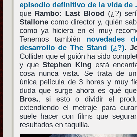
episodio definitivo de la vida de
que
Rambo: Last Blood
(¿?) serí
Stallone
como director y, quién sab
como ya hiciera en el muy recome
Tenemos también
novedades de
desarrollo de
The Stand
(¿?)
.
J
Collider que el guión ha sido compl
y que
Stephen King
está encanta
cosa nunca vista. Se trata de un
única película de 3 horas y muy fie
duda que surge ahora es qué quer
Bros.
, si esto o dividir el prod
extendiendo el metraje para cur
suele hacer con films que segur
resultados en taquilla.