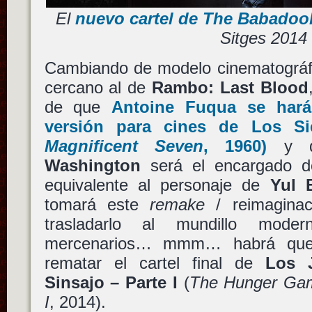
El
nuevo cartel de The Babadoo
Sitges 2014
Cambiando de modelo cinematográf
cercano al de
Rambo: Last Blood
de que
Antoine Fuqua
se hará
versión para cines de
Los Si
Magnificent Seven
, 1960)
y q
Washington
será el encargado de
equivalente al personaje de
Yul 
tomará este
remake
/ reimaginac
trasladarlo al mundillo mod
mercenarios… mmm… habrá que 
rematar el cartel final de
Los 
Sinsajo – Parte I
(
The Hunger Gam
I
, 2014).