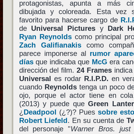
protagonistas, apunta a más c
dibujada y coloreada. Esta vez 
favorito para hacerse cargo de
R.I.
de
Universal Pictures
y
Dark H
Ryan Reynolds
como principal pr
Zach Galifianakis
como compañ
parece imponerse al
rumor apare
días
que indicaba que
McG
era cand
dirección del film.
24 Frames
indica
Universal
es rodar
R.I.P.D.
en vera
cuando
Reynolds
tenga un poco de
ojo, porque el actor tiene en co
(2013) y puede que
Green Lante
¿
Deadpool
(¿?)? Pues
sobre esto
Robert Liefeld
. En su cuenta de
Tw
del personaje "
Warner Bros. just t