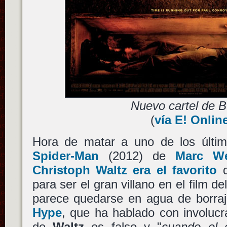
Nuevo cartel de B
(
vía E! Onlin
Hora de matar a uno de los últi
Spider-Man
(2012) de
Marc W
Christoph Waltz era el favorito
para ser el gran villano en el film 
parece quedarse en agua de borra
Hype
, que ha hablado con involucr
de
Waltz
es falso y "
cuando el 