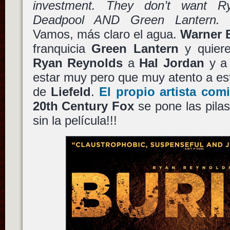
investment. They don’t want R
Deadpool AND Green Lantern. I
Vamos, más claro el agua.
Warner 
franquicia
Green Lantern
y quiere
Ryan Reynolds
a
Hal Jordan
y a 
estar muy pero que muy atento a est
de
Liefeld
.
El propio artista com
20th Century Fox
se pone las pila
sin la película!!!