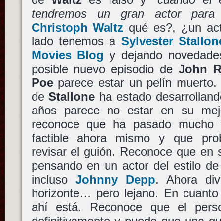
tendremos un gran actor para 
Christoph Waltz
qué es?, ¿un act
lado tenemos a
Sylvester Stall
Movies Blog
y dejando novedade
posible nuevo episodio de
John 
Poe
parece estar un pelín muerto.
de
Stallone
ha estado desarrolland
años parece no estar en su mej
reconoce que ha pasado mucho 
factible ahora mismo y que prob
revisar el guión. Reconoce que en 
pensando en un actor del estilo d
incluso
Johnny Depp
. Ahora div
horizonte… pero lejano. En cuant
ahí está. Reconoce que el pers
definitivamente y puede que una qu