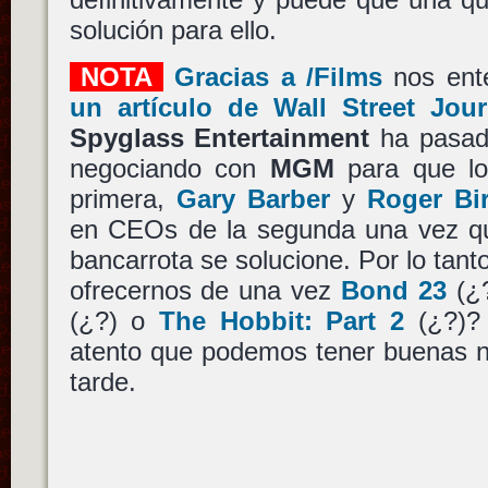
solución para ello.
NOTA
Gracias a /Films
nos ent
un artículo de Wall Street Jour
Spyglass Entertainment
ha pasad
negociando con
MGM
para que lo
primera,
Gary Barber
y
Roger Bi
en CEOs de la segunda una vez qu
bancarrota se solucione. Por lo tan
ofrecernos de una vez
Bond 23
(¿
(¿?) o
The Hobbit: Part 2
(¿?)?
atento que podemos tener buenas n
tarde.