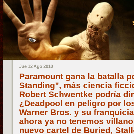
Jue 12 Ago 2010
Paramount gana la batalla p
Standing", más ciencia ficció
Robert Schwentke podría dirig
¿Deadpool en peligro por lo
Warner Bros. y su franquici
ahora ya no tenemos villano
nuevo cartel de Buried, Stal