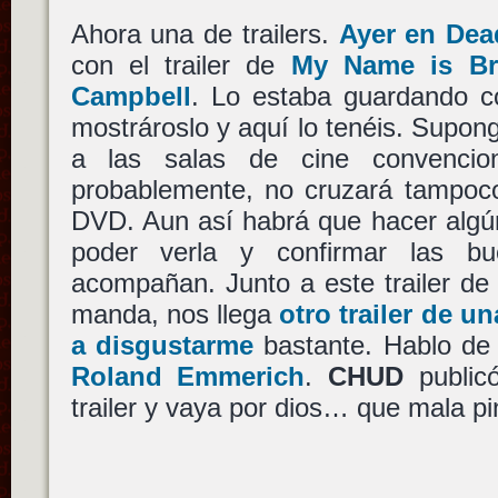
Ahora una de trailers.
Ayer en Dea
con el trailer de
My Name is Br
Campbell
. Lo estaba guardando 
mostrároslo y aquí lo tenéis. Supon
a las salas de cine convencio
probablemente, no cruzará tampoco
DVD. Aun así habrá que hacer algún
poder verla y confirmar las bu
acompañan. Junto a este trailer d
manda, nos llega
otro trailer de u
a disgustarme
bastante. Hablo d
Roland Emmerich
.
CHUD
publicó
trailer y vaya por dios… que mala pin