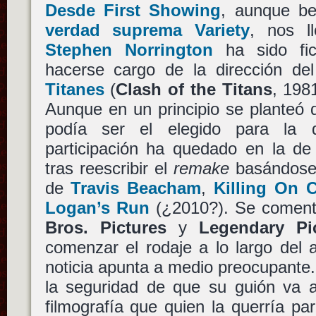
Desde First Showing
, aunque b
verdad suprema Variety
, nos l
Stephen Norrington
ha sido fic
hacerse cargo de la dirección de
Titanes
(
Clash of the Titans
, 198
Aunque en un principio se planteó
podía ser el elegido para la di
participación ha quedado en la de 
tras reescribir el
remake
basándose 
de
Travis Beacham
,
Killing On 
Logan’s Run
(¿2010?). Se comen
Bros. Pictures
y
Legendary Pi
comenzar el rodaje a lo largo del 
noticia apunta a medio preocupante.
la seguridad de que su guión va a
filmografía que quien la querría pa