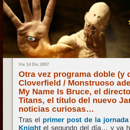
Vie 14 Dic 2007
Otra vez programa doble (y 
Cloverfield / Monstruoso ade
My Name Is Bruce, el directo
Titans, el título del nuevo 
noticias curiosas…
Tras el
primer post de la jornad
Knight
el segundo del día… y ya h