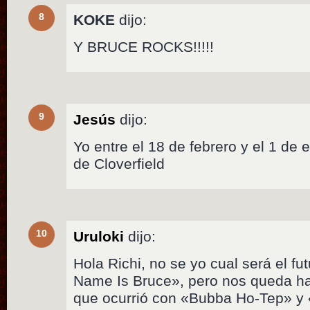
8
KOKE
dijo:
Y BRUCE ROCKS!!!!!
9
Jesús
dijo:
Yo entre el 18 de febrero y el 1 de
de Cloverfield
10
Uruloki
dijo:
Hola Richi, no se yo cual será el fu
Name Is Bruce», pero nos queda hac
que ocurrió con «Bubba Ho-Tep» y