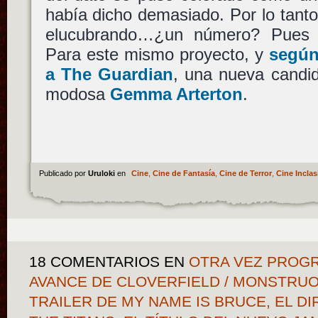
había dicho demasiado. Por lo tant
elucubrando…¿un número? Pues s
Para este mismo proyecto, y
según
a The Guardian
, una nueva candi
modosa
Gemma Arterton
.
Publicado por
Uruloki
en
Cine
,
Cine de Fantasía
,
Cine de Terror
,
Cine Inclas
18 COMENTARIOS
EN
OTRA VEZ PROGR
AVANCE DE CLOVERFIELD / MONSTRU
TRAILER DE MY NAME IS BRUCE, EL D