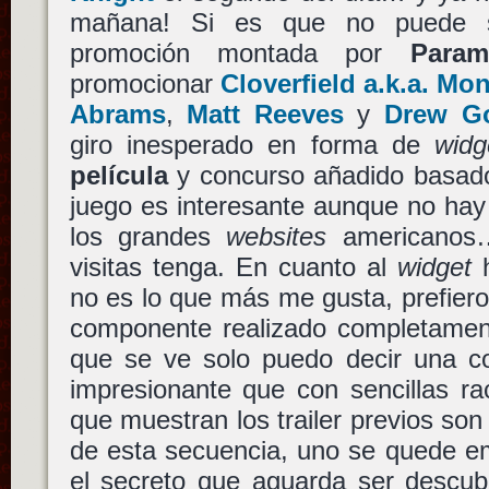
mañana! Si es que no puede 
promoción montada por
Param
promocionar
Cloverfield a.k.a. M
Abrams
,
Matt Reeves
y
Drew G
giro inesperado en forma de
widg
película
y concurso añadido basa
juego es interesante aunque no hay
los grandes
websites
americanos
visitas tenga. En cuanto al
widget
h
no es lo que más me gusta, prefier
componente realizado completame
que se ve solo puedo decir una
impresionante que con sencillas ra
que muestran los trailer previos so
de esta secuencia, uno se quede e
el secreto que aguarda ser descub