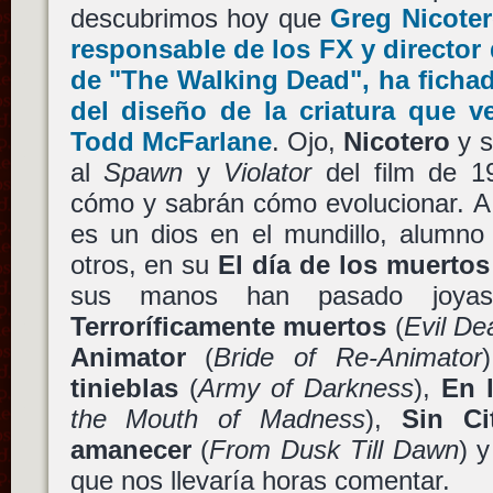
descubrimos hoy que
Greg Nicote
responsable de los FX y directo
de
"The Walking Dead"
, ha ficha
del diseño de la criatura que 
Todd McFarlane
. Ojo,
Nicotero
y 
al
Spawn
y
Violator
del film de 1
cómo y sabrán cómo evolucionar. A
es un dios en el mundillo, alumn
otros, en su
El día de los muertos
sus manos han pasado joya
Terroríficamente muertos
(
Evil De
Animator
(
Bride of Re-Animator
tinieblas
(
Army of Darkness
),
En 
the Mouth of Madness
),
Sin Ci
amanecer
(
From Dusk Till Dawn
) 
que nos llevaría horas comentar.