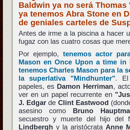
Baldwin ya no será Thomas 
ya tenemos Abra Stone en Dr
de geniales carteles de Sus
Antes de irme a la piscina a hacer 
fugaz con las cuatro cosas que mer
Por ejemplo,
tenemos actor par
Mason
en
Once Upon a time in
tenemos
Charles Mason
para la 
la superlativa
"Mindhunter"
. El
papeles, es
Damon Herriman
, act
ver en un papel recurrente en
"Jus
J. Edgar
de
Clint Eastwood
(donde
asesino como
Bruno Hauptma
secuestro y muerte del hijo del
Lindbergh
y la aristócrata
Anne M