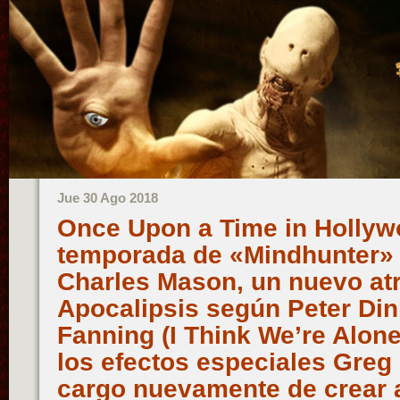
Jue 30 Ago 2018
Once Upon a Time in Hollyw
temporada de «Mindhunter»
Charles Mason, un nuevo atra
Apocalipsis según Peter Din
Fanning (I Think We’re Alone
los efectos especiales Greg
cargo nuevamente de crear 