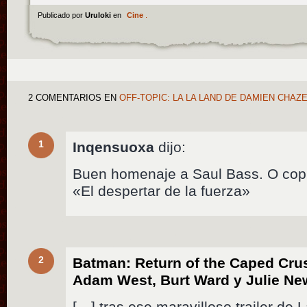
Publicado por
Uruloki
en
Cine
.
2 COMENTARIOS
EN
OFF-TOPIC: LA LA LAND DE DAMIEN CHAZ
1
Inqensuoxa
dijo:
Buen homenaje a Saul Bass. O copi
«El despertar de la fuerza»
2
Batman: Return of the Caped Crus
Adam West, Burt Ward y Julie N
[…] tras ese maravilloso trailer d