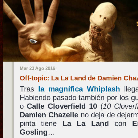
Mar 23 Ago 2016
Off-topic: La La Land de Damien Cha
Tras
la magnífica
Whiplash
lle
Habiendo pasado también por los g
o
Calle Cloverfield 10
(
10 Cloverf
Damien Chazelle
no deja de dejar
pinta tiene
La La Land
con
E
Gosling
…