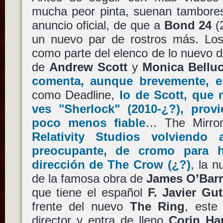
mucha peor pinta, suenan tambores
anuncio oficial, de que a
Bond 24
(2
un nuevo par de rostros más. Lo
como parte del elenco de lo nuevo 
de
Andrew Scott
y
Monica Belluc
comenta, aunque brevemente, e
como Deadline,
lo de
Scott
, que 
ves
"Sherlock"
(2010-¿?), prov
poco menos fiable
… The Mirror
Relativity Studios
volviendo a
preocupante, de cromo para h
dirección de
The Crow
(¿?)
, la n
de la famosa obra de
James O’Barr
que tiene el español
F. Javier Gut
frente del nuevo
The Ring
, este
director y entra de lleno
Corin Ha