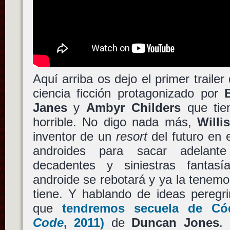
Aquí arriba os dejo el primer traile
ciencia ficción protagonizado por
Janes
y
Ambyr Childers
que tie
horrible. No digo nada más,
Willi
inventor de un
resort
del futuro en e
androides para sacar adelant
decadentes y siniestras fantas
androide se rebotará y ya la tenemo
tiene. Y hablando de ideas peregri
que
tendremos secuela de
Có
Code
, 2011)
de
Duncan Jones
.