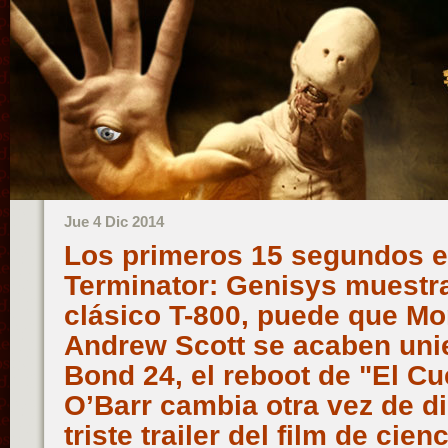
Jue 4 Dic 2014
Los primeros 15 segundos e
Terminator: Genisys muestra
clásico T-800, puede que Mo
Andrew Scott se acaben uni
Bond 24, el reboot de "El C
O’Barr cambia otra vez de dir
triste trailer del film de cien