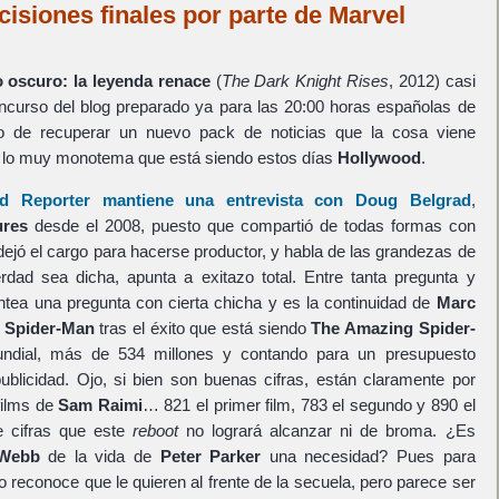
cisiones finales por parte de Marvel
o oscuro: la leyenda renace
(
The Dark Knight Rises
, 2012) casi
ncurso del blog preparado ya para las 20:00 horas españolas de
 de recuperar un nuevo pack de noticias que la cosa viene
a lo muy monotema que está siendo estos días
Hollywood
.
d Reporter mantiene una entrevista con Doug Belgrad
,
ures
desde el 2008, puesto que compartió de todas formas con
ejó el cargo para hacerse productor, y habla de las grandezas de
rdad sea dicha, apunta a exitazo total. Entre tanta pregunta y
ntea una pregunta con cierta chicha y es la continuidad de
Marc
a
Spider-Man
tras el éxito que está siendo
The Amazing Spider-
undial, más de 534 millones y contando para un presupuesto
ublicidad. Ojo, si bien son buenas cifras, están claramente por
films de
Sam Raimi
… 821 el primer film, 783 el segundo y 890 el
e cifras que este
reboot
no logrará alcanzar ni de broma. ¿Es
Webb
de la vida de
Peter Parker
una necesidad? Pues para
 reconoce que le quieren al frente de la secuela, pero parece ser