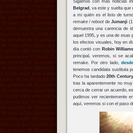
Sigamos con más noticias int
Belgrad
, va este y suelta que
a mi quién es el listo de tur
remake
/
reboot
de
Jumanji
(1
demuestra una carencia de id
aquel 1995, y es una de esas p
los efectos visuales, hoy en dí
día contó con
Robin William
principal, veremos, si se ac
remake. Por otro lado,
desde
tenemos candidata sustituta 
Poco ha tardado
20th Centur
tras la aparentemente no muy
cerca de cerrar un acuerdo, e
pudimos ver recientemente 
aquí, veremos si con el paso d