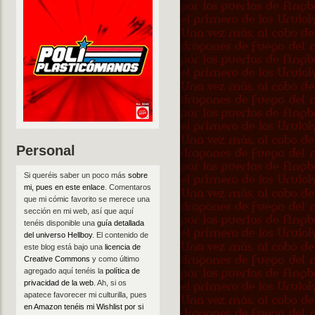
Personal
Si queréis saber un poco más
sobre
mi, pues en este enlace
. Comentaros
que mi cómic favorito se merece una
sección en mi web, así que aquí
tenéis disponible una
guía detallada
del universo Hellboy
. El contenido de
este blog está bajo una
licencia de
Creative Commons
y como último
agregado aquí tenéis la
política de
privacidad de la web
. Ah, si os
apatece favorecer mi culturilla, pues
en Amazon tenéis mi Wishlist por si