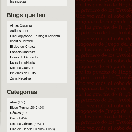
las moscas
.
Blogs que leo
Almas Oscuras
Aullidos.com
CinéBlogywood. Le blog du cinéma
uncut & unrated!
El blog del Chacal
Espacio Marvelita
Horas de Oscuridad
Lares inmobiliaria
Nido de Cuervos
Películas de Culto
Zona Negativa
Categorías
Alien
(146)
Blade Runner 2049
(20)
Cómics
(49)
Cine
(1.454)
Cine de Cómics
(4.637)
Cine de Ciencia Ficción
(4.058)