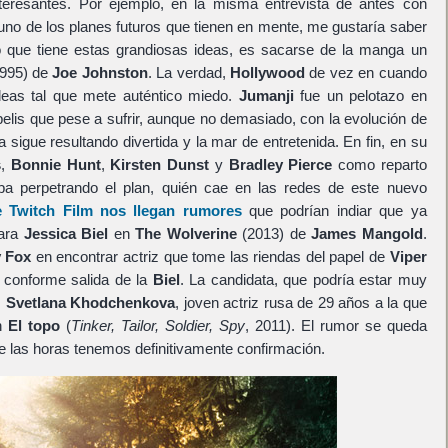
eresantes. Por ejemplo, en la misma entrevista de antes con
 uno de los planes futuros que tienen en mente, me gustaría saber
no que tiene estas grandiosas ideas, es sacarse de la manga un
995) de
Joe Johnston
. La verdad,
Hollywood
de vez en cuando
eas tal que mete auténtico miedo.
Jumanji
fue un pelotazo en
elis que pese a sufrir, aunque no demasiado, con la evolución de
a sigue resultando divertida y la mar de entretenida. En fin, en su
s
,
Bonnie Hunt
,
Kirsten Dunst
y
Bradley Pierce
como reparto
aba perpetrando el plan, quién cae en las redes de este nuevo
 Twitch Film nos llegan rumores
que podrían indiar que ya
para
Jessica Biel
en
The Wolverine
(2013) de
James Mangold
.
y Fox
en encontrar actriz que tome las riendas del papel de
Viper
 conforme salida de la
Biel
. La candidata, que podría estar muy
s
Svetlana Khodchenkova
, joven actriz rusa de 29 años a la que
en
El topo
(
Tinker, Tailor, Soldier, Spy
, 2011). El rumor se queda
e las horas tenemos definitivamente confirmación.