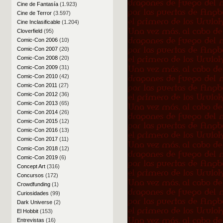
Cine de Fantasía
(1.923)
Cine de Terror
(3.597)
Cine Inclasificable
(1.204)
Cloverfield
(95)
Comic-Con 2006
(10)
Comic-Con 2007
(20)
Comic-Con 2008
(20)
Comic-Con 2009
(31)
Comic-Con 2010
(42)
Comic-Con 2011
(27)
Comic-Con 2012
(36)
Comic-Con 2013
(65)
Comic-Con 2014
(26)
Comic-Con 2015
(12)
Comic-Con 2016
(13)
Comic-Con 2017
(11)
Comic-Con 2018
(12)
Comic-Con 2019
(6)
Concept Art
(316)
Concursos
(172)
Crowdfunding
(1)
Curiosidades
(99)
Dark Universe
(2)
El Hobbit
(153)
Entrevistas
(16)