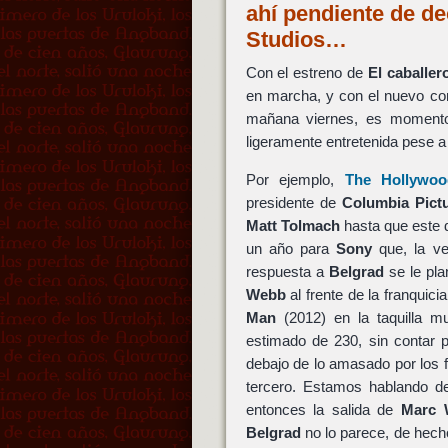
ahí pendiente de de
Studios…
Con el estreno de
El caballer
en marcha, y con el nuevo co
mañana viernes, es momento
ligeramente entretenida pese 
Por ejemplo,
The Hollywoo
presidente de
Columbia Pict
Matt Tolmach
hasta que este d
un año para
Sony
que, la ve
respuesta a
Belgrad
se le pla
Webb
al frente de la franquici
Man
(2012) en la taquilla m
estimado de 230, sin contar p
debajo de lo amasado por los 
tercero. Estamos hablando d
entonces la salida de
Marc 
Belgrad
no lo parece, de hecho