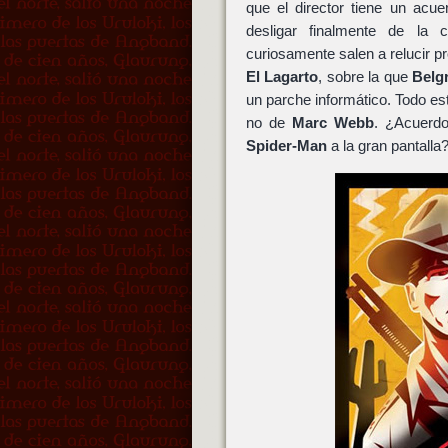
que el director tiene un acu
desligar finalmente de la 
curiosamente salen a relucir 
El Lagarto
, sobre la que
Belg
un parche informático. Todo es
no de
Marc Webb
. ¿Acuerd
Spider-Man
a la gran pantalla