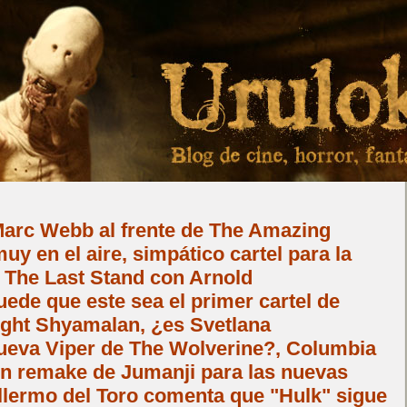
Marc Webb al frente de The Amazing
uy en el aire, simpático cartel para la
The Last Stand con Arnold
ede que este sea el primer cartel de
ight Shyamalan, ¿es Svetlana
eva Viper de The Wolverine?, Columbia
un remake de Jumanji para las nuevas
llermo del Toro comenta que "Hulk" sigue