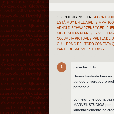
18 COMENTARIOS
EN
LA CONTINUI
ESTÁ MUY EN EL AIRE, SIMPÁTIC
ARNOLD SCHWARZENEGGER, PUEDE
NIGHT SHYAMALAN, ¿ES SVETLAN
COLUMBIA PICTURES PRETENDE U
GUILLERMO DEL TORO COMENTA QU
PARTE DE MARVEL STUDIOS…
1
peter kent
dijo:
Harian bastante bien e
aunque el verdadero prob
personaje.
Lo mejor q le podria pa
MARVEL STUDIOS por enci
lamentablemente no creo