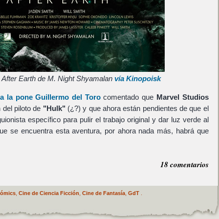
e After Earth de M. Night Shyamalan
vía Kinopoisk
a la pone Guillermo del Toro
comentado que
Marvel Studios
 del piloto de
"Hulk"
(¿?) y que ahora están pendientes de que el
ionista específico para pulir el trabajo original y dar luz verde al
 que se encuentra esta aventura, por ahora nada más, habrá que
18 comentarios
Cómics
,
Cine de Ciencia Ficción
,
Cine de Fantasía
,
GdT
.