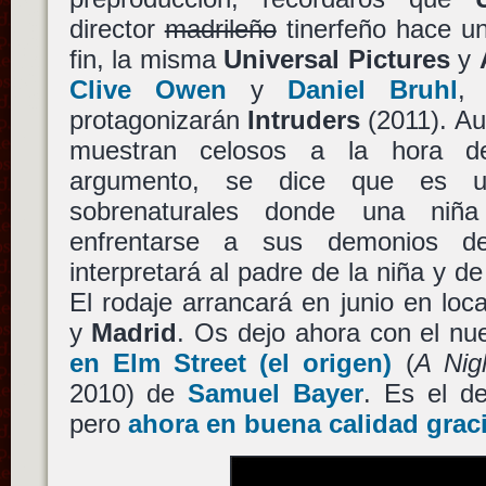
director
madrileño
tinerfeño hace u
fin, la misma
Universal Pictures
y
Clive Owen
y
Daniel Bruhl
, 
protagonizarán
Intruders
(2011). A
muestran celosos a la hora d
argumento, se dice que es un 
sobrenaturales donde una ni
enfrentarse a sus demonios d
interpretará al padre de la niña y d
El rodaje arrancará en junio en loc
y
Madrid
. Os dejo ahora con el nu
en Elm Street (el origen)
(
A Nig
2010) de
Samuel Bayer
. Es el d
pero
ahora en buena calidad grac