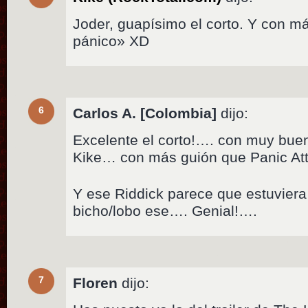
Joder, guapísimo el corto. Y con m
pánico» XD
6
Carlos A. [Colombia]
dijo:
Excelente el corto!…. con muy bue
Kike… con más guión que Panic At
Y ese Riddick parece que estuviera 
bicho/lobo ese…. Genial!….
7
Floren
dijo: