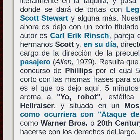
literalmente en la taquilla, y pas
donde se dará de tortas con
Leg
Scott Stewart
y alguna más. Nuest
ahora os dejo con un corto titulad
autor es
Carl Erik Rinsch
, pareja 
hermanos
Scott
y,
en su día
, direc
cargo de la dirección de la precu
pasajero
(
Alien
, 1979). Resulta qu
concurso de
Phillips
por el cual 5
corto con las mismas frases para su
es el que os dejo aquí, 5 minutos 
aroma a
"Yo, robot"
, estétic
Hellraiser
, y situada en un
Mos
como ocurriera con "Ataque de
como
Warner Bros.
o
20th Centur
hacerse con los derechos del largo.