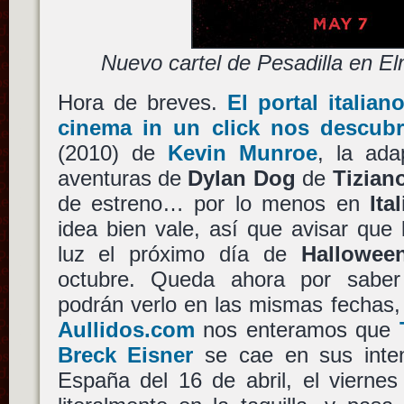
Nuevo cartel de Pesadilla en Elm
Hora de breves.
El portal italian
cinema in un click nos descub
(2010) de
Kevin Munroe
, la ada
aventuras de
Dylan Dog
de
Tizian
de estreno… por lo menos en
Ital
idea bien vale, así que avisar que
luz el próximo día de
Hallowee
octubre. Queda ahora por sabe
podrán verlo en las mismas fechas
Aullidos.com
nos enteramos que
Breck Eisner
se cae en sus inten
España del 16 de abril, el viernes