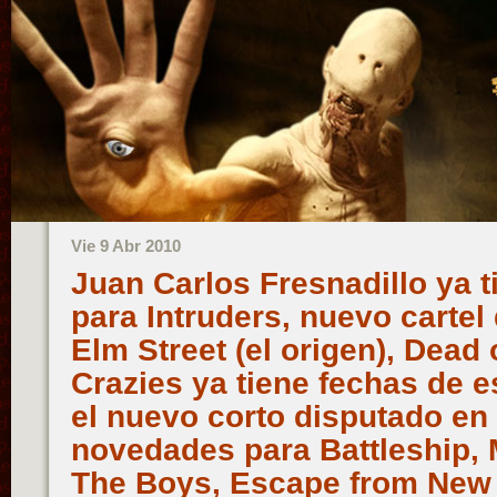
Vie 9 Abr 2010
Juan Carlos Fresnadillo ya t
para Intruders, nuevo cartel
Elm Street (el origen), Dead 
Crazies ya tiene fechas de e
el nuevo corto disputado en
novedades para Battleship, M
The Boys, Escape from New 