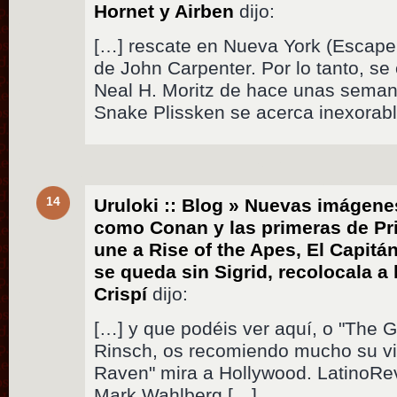
Hornet y Airben
dijo:
[…] rescate en Nueva York (Escap
de John Carpenter. Por lo tanto, se
Neal H. Moritz de hace unas seman
Snake Plissken se acerca inexorab
14
Uruloki :: Blog » Nuevas imáge
como Conan y las primeras de Pri
une a Rise of the Apes, El Capitán
se queda sin Sigrid, recolocala a 
Crispí
dijo:
[…] y que podéis ver aquí, o "The Gi
Rinsch, os recomiendo mucho su vi
Raven" mira a Hollywood. LatinoRe
Mark Wahlberg […]