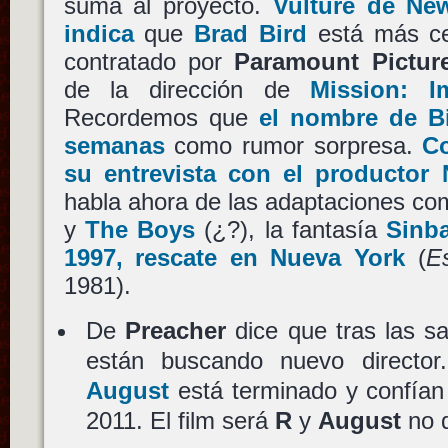
suma al proyecto.
Vulture de Ne
indica
que
Brad Bird
está más ce
contratado por
Paramount Pictur
de la dirección de
Mission: I
Recordemos que
el nombre de B
semanas
como rumor sorpresa.
Co
su entrevista con el productor 
habla ahora de las adaptaciones c
y
The Boys
(¿?), la fantasía
Sinb
1997, rescate en Nueva York
(
E
1981).
De
Preacher
dice que tras las s
están buscando nuevo directo
August
está terminado y confían 
2011. El film será
R
y
August
no d