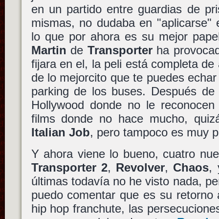
en un partido entre guardias de pr
mismas, no dudaba en "aplicarse" 
lo que por ahora es su mejor pap
Martin
de
Transporter
ha provocad
fijara en el, la peli está completa d
de lo mejorcito que te puedes echar 
parking de los buses. Después de 
Hollywood donde no le reconocen 
films donde no hace mucho, quiz
Italian Job
, pero tampoco es muy p
Y ahora viene lo bueno, cuatro nue
Transporter 2
,
Revolver
,
Chaos
,
últimas todavía no he visto nada, p
puedo comentar que es su retorno a
hip hop franchute, las persecucione