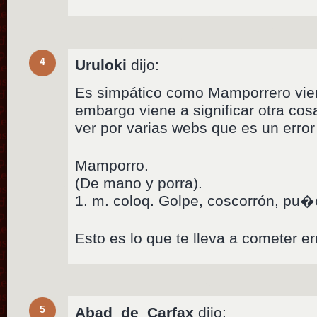
4
Uruloki
dijo:
Es simpático como Mamporrero vie
embargo viene a significar otra c
ver por varias webs que es un erro
Mamporro.
(De mano y porra).
1. m. coloq. Golpe, coscorrón, pu�
Esto es lo que te lleva a cometer er
5
Abad_de_Carfax
dijo: