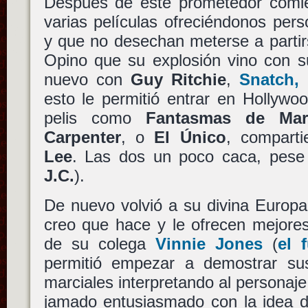
Después de este prometedor comie
varias películas ofreciéndonos per
y que no desechan meterse a partirs
Opino que su explosión vino con s
nuevo con
Guy Ritchie
,
Snatch,
esto le permitió entrar en Hollywoo
pelis como
Fantasmas de Mar
Carpenter
, o
El Único
, compart
Lee
. Las dos un poco caca, pese 
J.C.
).
De nuevo volvió a su divina Europ
creo que hace y le ofrecen mejores
de su colega
Vinnie Jones
(
el 
permitió empezar a demostrar su
marciales interpretando al personaj
jamado entusiasmado con la idea de