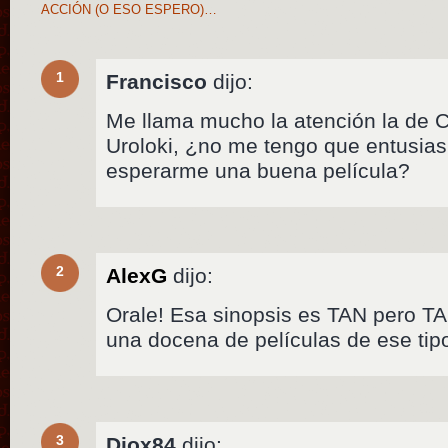
ACCIÓN (O ESO ESPERO)…
1
Francisco
dijo:
Me llama mucho la atención la de Co
Uroloki, ¿no me tengo que entusia
esperarme una buena película?
2
AlexG
dijo:
Orale! Esa sinopsis es TAN pero TA
una docena de películas de ese tipo
3
Diox84
dijo: