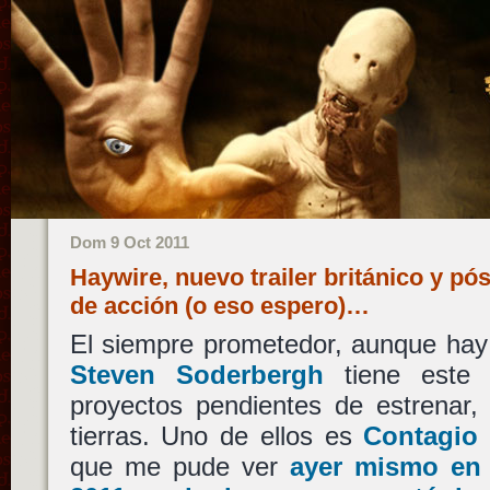
Dom 9 Oct 2011
Haywire, nuevo trailer británico y pó
de acción (o eso espero)…
El siempre prometedor, aunque hay 
Steven Soderbergh
tiene este 
proyectos pendientes de estrenar,
tierras. Uno de ellos es
Contagio
que me pude ver
ayer mismo en e