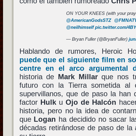
como el también rumoreado
Chris P
ON YOUR KNEES (with your pray
@AmericanGodsSTZ
@FMNAT
@neilhimself
pic.twitter.com/4
— Bryan Fuller (@BryanFuller)
jun
Hablando de rumores, Heroic H
puede que el siguiente film en so
centre en el arco argumental
historia de
Mark Millar
que nos tr
futuro con la Tierra sometida al 
supervillanos, que de paso la han d
factor
Hulk
u
Ojo de Halcón
hacen
historia, pero no la idea de contar
que
Logan
ha decidido no sacar la
décadas retirándose de paso de la 