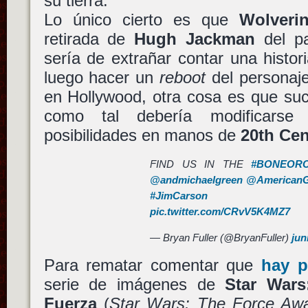
su tierra.
Lo único cierto es que
Wolveri
retirada de
Hugh Jackman
del pa
sería de extrañar contar una histor
luego hacer un
reboot
del personaje
en Hollywood, otra cosa es que suce
como tal debería modificarse
posibilidades en manos de
20th Cen
FIND US IN THE
#BONEOR
@andmichaelgreen
@American
#JimCarson
pic.twitter.com/CRvV5K4MZ7
— Bryan Fuller (@BryanFuller)
jun
Para rematar comentar que
hay p
serie de imágenes de
Star Wars
Fuerza
(
Star Wars: The Force Aw