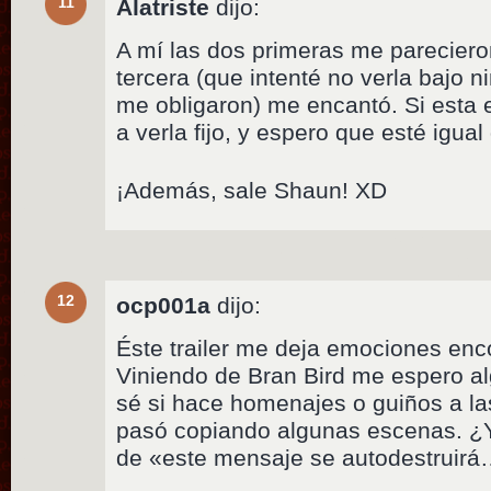
11
Alatriste
dijo:
A mí las dos primeras me parecieron
tercera (que intenté no verla bajo n
me obligaron) me encantó. Si esta 
a verla fijo, y espero que esté igual
¡Además, sale Shaun! XD
12
ocp001a
dijo:
Éste trailer me deja emociones en
Viniendo de Bran Bird me espero al
sé si hace homenajes o guiños a la
pasó copiando algunas escenas. ¿
de «este mensaje se autodestruir