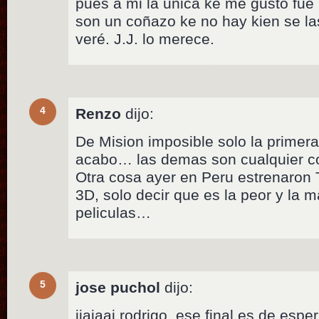
pues a mi la unica ke me gustó fué 
son un coñazo ke no hay kien se la
veré. J.J. lo merece.
4
Renzo
dijo:
De Mision imposible solo la primer
acabo… las demas son cualquier 
Otra cosa ayer en Peru estrenaron T
3D, solo decir que es la peor y la 
peliculas…
5
jose puchol
dijo:
jjajaaj rodrigo, ese final es de espe