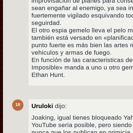
improvisación de planes para conseg
sean engañar al enemigo, ya sea int
fuertemente vigilado esquivando t
seguirdad.
El otro espia gemelo lleva el pelo 
también está versado en «planificaci
punto fuerte es más bien las artes 
vehiculos y armas de fuego.
En función de las caracteristicas d
Imposible» manda a uno u otro geme
Ethan Hunt.
18
Uruloki
dijo:
Joaking, igual tienes bloqueado Yah
YouTube sería posible, pero siendo 
nunca que los publican en primicia.