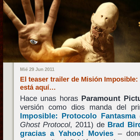
Mié 29 Jun 2011
El teaser trailer de Misión Imposible
está aquí…
Hace unas horas
Paramount Pict
versión como dios manda del pri
Imposible: Protocolo Fantasma
Ghost Protocol
, 2011) de
Brad Bir
gracias a Yahoo! Movies
– dond