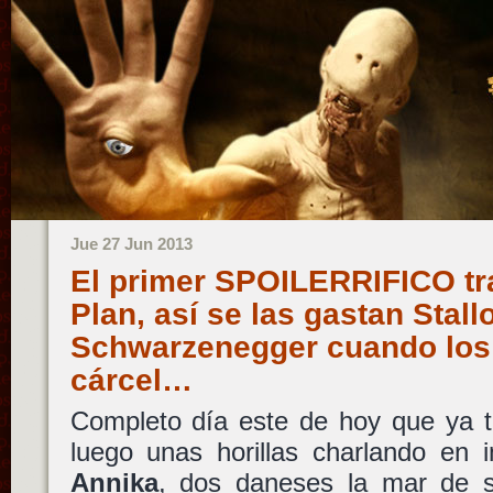
Jue 27 Jun 2013
El primer SPOILERRIFICO tr
Plan, así se las gastan Stall
Schwarzenegger cuando los 
cárcel…
Completo día este de hoy que ya t
luego unas horillas charlando en 
Annika
, dos daneses la mar de 