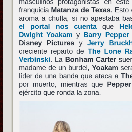
masculinos protagonistas en este
franquicia
Matanza de Texas
. Esto
aroma a chufla, si no apestaba ba
el portal nos cuenta
que
Hel
Dwight Yoakam
y
Barry Peppe
Disney Pictures
y
Jerry Bruck
creciente reparto de
The Lone R
Verbinski
. La
Bonham Carter
suen
madame de un burdel,
Yoakam
ser
líder de una banda que ataca a
Th
por muerto, mientras que
Pepper
ejército que ronda la zona.