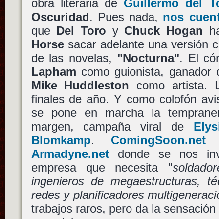
obra literaria de
Guillermo del T
Oscuridad
. Pues nada,
nos cuen
que
Del Toro
y
Chuck Hogan
ha
Horse
sacar adelante una versión c
de las novelas,
"Nocturna"
. El c
Lapham
como guionista, ganador d
Mike Huddleston
como artista. L
finales de año. Y como colofón av
se pone en marcha la temprane
margen, campaña viral de
Ely
Blomkamp
.
ComingSoon.net 
Armadyne.net
donde se nos inv
empresa que necesita "
soldado
ingenieros de megaestructuras, té
redes y planificadores multigeneraci
trabajos raros, pero da la sensación