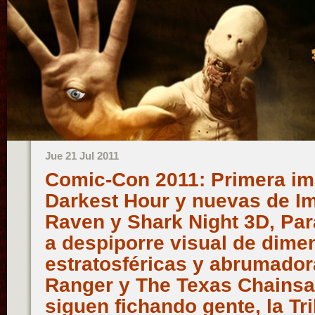
Jue 21 Jul 2011
Comic-Con 2011: Primera i
Darkest Hour y nuevas de I
Raven y Shark Night 3D, Par
a despiporre visual de dime
estratosféricas y abrumador
Ranger y The Texas Chains
siguen fichando gente, la Tri