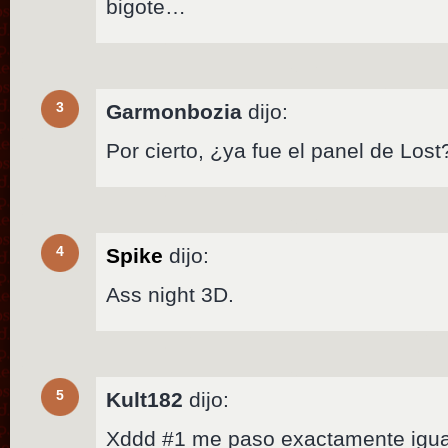
bigote…
3
Garmonbozia
dijo:
Por cierto, ¿ya fue el panel de Lost
4
Spike
dijo:
Ass night 3D.
5
Kult182
dijo:
Xddd #1 me paso exactamente igua