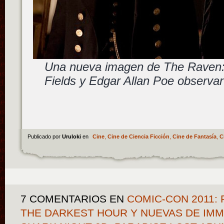
Una nueva imagen de The Raven: 
Fields y Edgar Allan Poe observa
Publicado por
Uruloki
en
Cine
,
Cine de Ciencia Ficción
,
Cine de Fantasía
,
C
7 COMENTARIOS
EN
COMIC-CON 2011: 
THE DARKEST HOUR Y NUEVAS DE IMM