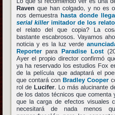
Lo que si recomiendo ver es una 
Raven
que han colgado, y no es o
nos demuestra
hasta donde llega
serial killer
imitador de los relat
el relato del que copia? La cos
bastante escabrosos. Vayamos ahor
noticia y es la luz verde
anunciad
Reporter
para
Paradise Lost
(2
Ayer el propio director confirmó q
ya ha reservado los estudios Fox e
de la película que adaptará el p
que contará con
Bradley Cooper
co
rol de
Lucifer
. Lo más alucinante de
de los datos técnicos que comenta 
que la carga de efectos visuales c
necesitará de nada menos 