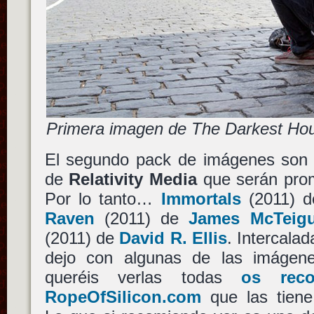
Primera imagen de The Darkest Ho
El segundo pack de imágenes son 
de
Relativity Media
que serán prom
Por lo tanto…
Immortals
(2011) 
Raven
(2011) de
James McTeig
(2011) de
David R. Ellis
. Intercalad
dejo con algunas de las imágene
queréis verlas todas
os rec
RopeOfSilicon.com
que las tiene