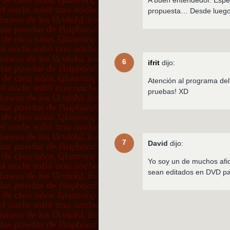
A buen entendedor. Espe
propuesta… Desde luego
6
ifrit
dijo:
Atención al programa del
pruebas! XD
7
David
dijo:
Yo soy un de muchos af
sean editados en DVD par