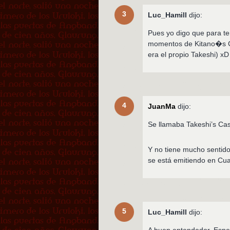
3
Luc_Hamill
dijo:
Pues yo digo que para t
momentos de Kitano�s Ca
era el propio Takeshi) xD
4
JuanMa
dijo:
Se llamaba Takeshi’s Cas
Y no tiene mucho sentid
se está emitiendo en Cu
5
Luc_Hamill
dijo: