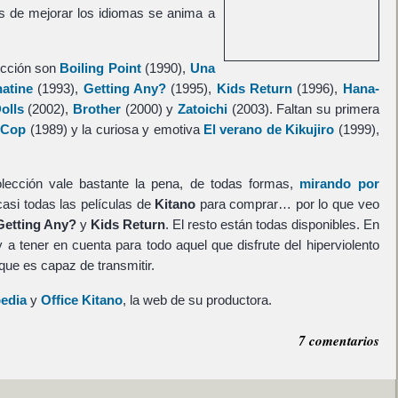
 de mejorar los idiomas se anima a
lección son
Boiling Point
(1990),
Una
atine
(1993),
Getting Any?
(1995),
Kids Return
(1996),
Hana-
olls
(2002),
Brother
(2000) y
Zatoichi
(2003). Faltan su primera
 Cop
(1989) y la curiosa y emotiva
El verano de Kikujiro
(1999),
lección vale bastante la pena, de todas formas,
mirando por
asi todas las películas de
Kitano
para comprar… por lo que veo
Getting Any?
y
Kids Return
. El resto están todas disponibles. En
y a tener en cuenta para todo aquel que disfrute del hiperviolento
 que es capaz de transmitir.
pedia
y
Office Kitano
, la web de su productora.
7 comentarios