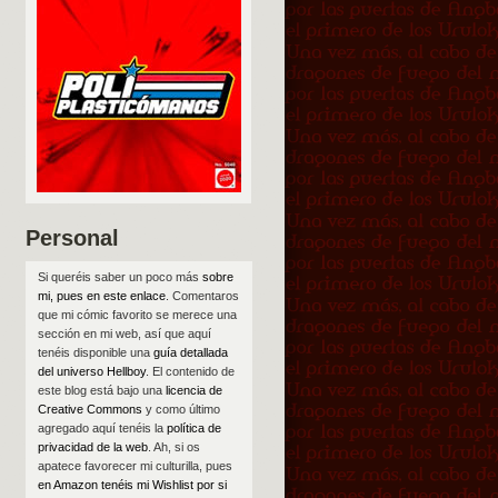
Personal
Si queréis saber un poco más
sobre
mi, pues en este enlace
. Comentaros
que mi cómic favorito se merece una
sección en mi web, así que aquí
tenéis disponible una
guía detallada
del universo Hellboy
. El contenido de
este blog está bajo una
licencia de
Creative Commons
y como último
agregado aquí tenéis la
política de
privacidad de la web
. Ah, si os
apatece favorecer mi culturilla, pues
en Amazon tenéis mi Wishlist por si