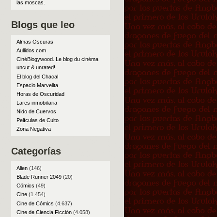
las moscas
.
Blogs que leo
Almas Oscuras
Aullidos.com
CinéBlogywood. Le blog du cinéma
uncut & unrated!
El blog del Chacal
Espacio Marvelita
Horas de Oscuridad
Lares inmobiliaria
Nido de Cuervos
Películas de Culto
Zona Negativa
Categorías
Alien
(146)
Blade Runner 2049
(20)
Cómics
(49)
Cine
(1.454)
Cine de Cómics
(4.637)
Cine de Ciencia Ficción
(4.058)