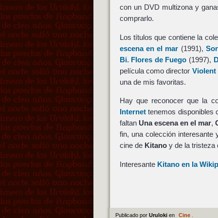
con un DVD multizona y ganas
comprarlo.
Los títulos que contiene la co
escena en el mar
(1991),
Son
Bi. Flores de Fuego
(1997),
D
película como director
Violent
una de mis favoritas.
Hay que reconocer que la co
Internet
tenemos disponibles c
faltan
Una escena en el mar
,
fin, una colección interesante 
cine de
Kitano
y de la tristeza
Interesante
Kitano en la Wiki
Publicado por
Uruloki
en
Cine
.