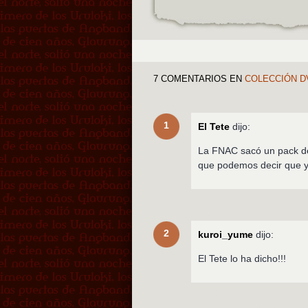
7 COMENTARIOS
EN
COLECCIÓN D
1
El Tete
dijo:
La FNAC sacó un pack de
que podemos decir que y
2
kuroi_yume
dijo:
El Tete lo ha dicho!!!