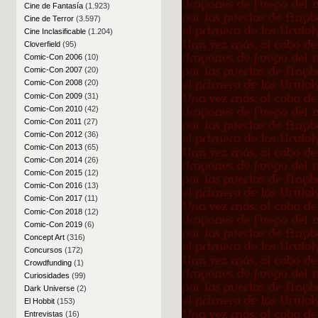
Cine de Fantasía
(1.923)
Cine de Terror
(3.597)
Cine Inclasificable
(1.204)
Cloverfield
(95)
Comic-Con 2006
(10)
Comic-Con 2007
(20)
Comic-Con 2008
(20)
Comic-Con 2009
(31)
Comic-Con 2010
(42)
Comic-Con 2011
(27)
Comic-Con 2012
(36)
Comic-Con 2013
(65)
Comic-Con 2014
(26)
Comic-Con 2015
(12)
Comic-Con 2016
(13)
Comic-Con 2017
(11)
Comic-Con 2018
(12)
Comic-Con 2019
(6)
Concept Art
(316)
Concursos
(172)
Crowdfunding
(1)
Curiosidades
(99)
Dark Universe
(2)
El Hobbit
(153)
Entrevistas
(16)