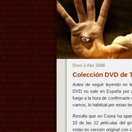
Dom 2 Abr 2006
Colección DVD de 
Antes de seguir leyendo no te
DVD no sale en España por a
fuego a la hora de confirmarte 
vamos, lo habitual por estas 
Resulta que en Corea ha apa
10 de las 12 películas del g
están en versión original con s