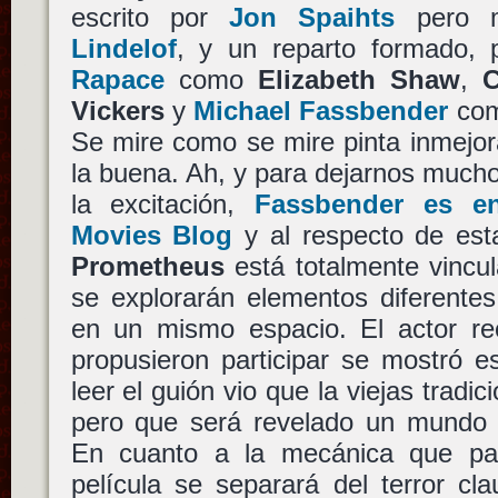
escrito por
Jon Spaihts
pero m
Lindelof
, y un reparto formado,
Rapace
como
Elizabeth Shaw
,
C
Vickers
y
Michael Fassbender
com
Se mire como se mire pinta inmejora
la buena. Ah, y para dejarnos much
la excitación,
Fassbender es en
Movies Blog
y al respecto de est
Prometheus
está totalmente vinc
se explorarán elementos diferente
en un mismo espacio. El actor r
propusieron participar se mostró e
leer el guión vio que la viejas tradi
pero que será revelado un mundo
En cuanto a la mecánica que par
película se separará del terror cl