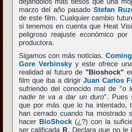
dejándolos más tiesos que una moj
marzo del año pasado
Stefan Ruz
de este film. Cualquier cambio futu
si tenemos en cuenta que Heat Visi
peligroso reajuste económico por
productora.
Sigamos con más noticias.
ComingS
Gore Verbinsky
y este ofrece una
realidad al futuro de
"Bioshock"
en
film que iba a dirigir
Juan Carlos F
sufriendo del conocido mal de "
o 
nadie te va a dar un duro
". Pues 
que por más que lo ha intentado, t
han cerrado cuando ha mostrado s
hacer
BioShock
(¿?) con la sufic
ser calificada
R
. Declara que no le 