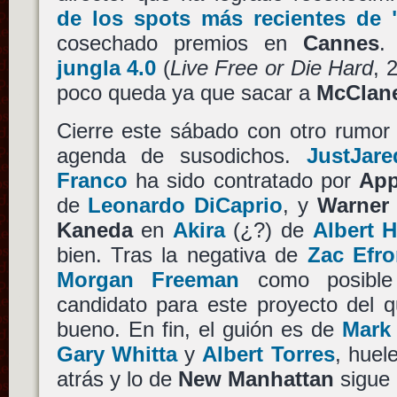
de los spots más recientes de 
cosechado premios en
Cannes
.
jungla 4.0
(
Live Free or Die Hard
, 
poco queda ya que sacar a
McClan
Cierre este sábado con otro rumor
agenda de susodichos.
JustJare
Franco
ha sido contratado por
App
de
Leonardo DiCaprio
, y
Warner 
Kaneda
en
Akira
(¿?) de
Albert 
bien. Tras la negativa de
Zac Efr
Morgan Freeman
como posibl
candidato para este proyecto del
bueno. En fin, el guión es de
Mark
Gary Whitta
y
Albert Torres
, huel
atrás y lo de
New Manhattan
sigue 