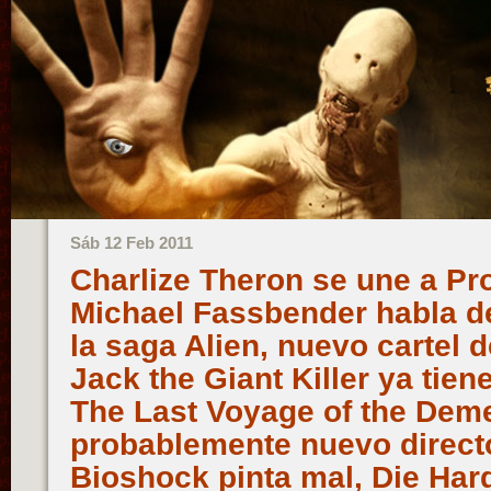
Sáb 12 Feb 2011
Charlize Theron se une a P
Michael Fassbender habla d
la saga Alien, nuevo cartel 
Jack the Giant Killer ya tien
The Last Voyage of the Dem
probablemente nuevo director
Bioshock pinta mal, Die Hard