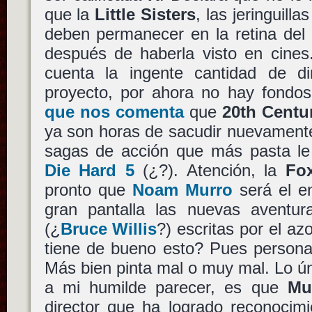
que la
Little Sisters
, las jeringuilla
deben permanecer en la retina del 
después de haberla visto en cines
cuenta la ingente cantidad de di
proyecto, por ahora no hay fondo
que nos comenta
que
20th Centu
ya son horas de sacudir nuevamente
sagas de acción que más pasta l
Die Hard 5
(¿?). Atención, la
Fo
pronto que
Noam Murro
será el en
gran pantalla las nuevas aventu
(¿
Bruce Willis
?) escritas por el az
tiene de bueno esto? Pues persona
Más bien pinta mal o muy mal. Lo ún
a mi humilde parecer, es que
Mu
director que ha logrado reconoci