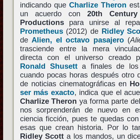
indicando que
Charlize Theron
est
un acuerdo con
20th Centur
Productions
para unirse al repa
Prometheus
(2012) de
Ridley Sco
de
Alien, el octavo pasajero
(
Ali
trasciende entre la mera vinculac
directa con el universo creado
Ronald Shusett
a finales de los
cuando pocas horas después otro d
de noticias cinematográficas en
Ho
ser más exacto
, indica que el acu
Charlize Theron
ya forma parte del
nos sorprenderán de nuevo en e
ciencia ficción, pues te quedas co
esas que crean historia. Por lo t
Ridley Scott
a los mandos, un dic