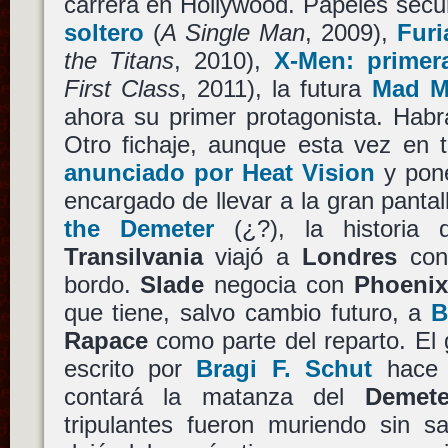
carrera en Hollywood. Papeles sec
soltero
(
A Single Man
, 2009),
Furi
the Titans
, 2010),
X-Men: primer
First Class
, 2011), la futura
Mad M
ahora su primer protagonista. Habrá
Otro fichaje, aunque esta vez en t
anunciado por Heat Vision
y pon
encargado de llevar a la gran panta
the Demeter
(¿?), la historia 
Transilvania
viajó a
Londres
con
bordo.
Slade
negocia con
Phoenix
que tiene, salvo cambio futuro, a
B
Rapace
como parte del reparto. El g
escrito por
Bragi F. Schut
hace 
contará la matanza del
Demete
tripulantes fueron muriendo sin s