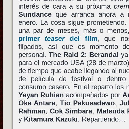
interés de cara a su próxima
prem
Sundance
que arranca ahora a 
enero. La cosa sigue prometiendo
una par de meses, más o menos, 
primer
teaser
del film
, que no
flipados, así que es momento de
personal.
The Raid 2: Berandal
ya 
para el mercado USA (28 de marzo),
de tiempo que acabe llegando al nu
de película de festival o dentro
consumo casero. En el reparto los 
Yayan Ruhian
acompañados por
Ar
Oka Antara
,
Tio Pakusadewo
,
Jul
Rahman
,
Cok Simbara
,
Matsuda 
y
Kitamura Kazuki
. Repartiendo…