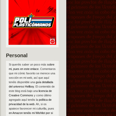
Personal
Si queréis saber un poco más
sobre
mi, pues en este enlace
. Comentaros
que mi cómic favorito se merece una
sección en mi web, así que aquí
tenéis disponible una
guía detallada
del universo Hellboy
. El contenido de
este blog está bajo una
licencia de
Creative Commons
y como último
agregado aquí tenéis la
política de
privacidad de la web
. Ah, si os
apatece favorecer mi culturilla, pues
en Amazon tenéis mi Wishlist por si