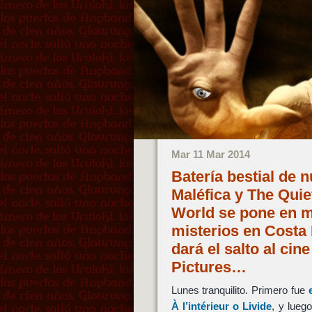
Mar 11 Mar 2014
Batería bestial de 
Maléfica y The Quie
World se pone en m
misterios en Costa
dará el salto al cin
Pictures…
Lunes tranquilito. Primero fue
À l’intérieur
o
Livide
, y lueg