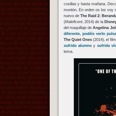
cosillas y hasta mañana. Decor
montón. En orden os los voy r
nuevo de
The Raid 2: Berand
(
Maleficent
, 2014) de la
Disne
del maquillaje de
Angelina Jol
diferente, podéis verlo puls
The Quiet Ones
(2014), el fil
sufrido alumno
y
sufrida ví
tema.