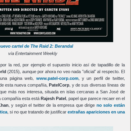
nuevo cartel de The Raid 2: Berandal
vía Entertainment Weekly
r la red, por ejemplo el supuesto inicio así de tapadillo de la
rld
(2015), aunque por ahora no veo nada "oficial" al respecto. El
 una página web,
www.patel-corp.com
, y un perfil de twitter,
de esta nueva compañía,
PatelCorp
, y de sus diversas líneas de
la que más nos interesa, situada en islas cercanas a San José de
a compañía esta está
Rajesh Patel
, papel que parece recaer en el
Khan
, y según el twitter de la empresa que dirige
no solo están
tica
, si no que tratando de justificar
extrañas apariciones en una