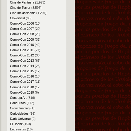
Cine de Fantasía
(1.923)
Cine de Terror
(3.597)
Cine Inclasificable
(1.204)
Cloverfield
(95)
Comic-Con 2006
(10)
Comic-Con 2007
(20)
Comic-Con 2008
(20)
Comic-Con 2009
(31)
Comic-Con 2010
(42)
Comic-Con 2011
(27)
Comic-Con 2012
(36)
Comic-Con 2013
(65)
Comic-Con 2014
(26)
Comic-Con 2015
(12)
Comic-Con 2016
(13)
Comic-Con 2017
(11)
Comic-Con 2018
(12)
Comic-Con 2019
(6)
Concept Art
(316)
Concursos
(172)
Crowdfunding
(1)
Curiosidades
(99)
Dark Universe
(2)
El Hobbit
(153)
Entrevistas
(16)