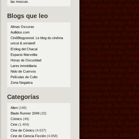
las moscas
.
Blogs que leo
Almas Oscuras
Aullidos.com
CinéBlogywood. Le blog du cinéma
uncut & unrated!
El blog del Chacal
Espacio Marvelita
Horas de Oscuridad
Lares inmobiliaria
Nido de Cuervos
Películas de Culto
Zona Negativa
Categorías
Alien
(146)
Blade Runner 2049
(20)
Cómics
(49)
Cine
(1.454)
Cine de Cómics
(4.637)
Cine de Ciencia Ficción
(4.058)