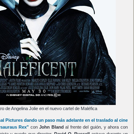
ro de Angelina Jolie en el nuevo cartel de Maléfica
al Pictures
dando un paso más adelante en el traslado al cine
sauraus Rex"
con
John Bland
al frente del guión, y ahora con
ista y puede que director.
David O. Russell
estuvo durante un