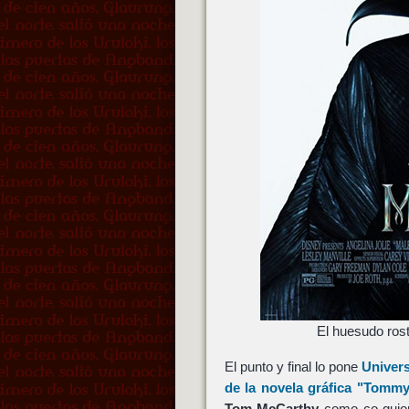
El huesudo rost
El punto y final lo pone
Univers
de la novela gráfica
"Tommy
Tom McCarthy
como co-guion