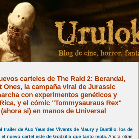
nuevos carteles de The Raid 2: Berandal,
t Ones, la campaña viral de Jurassic
archa con experimentos genéticos y
 Rica, y el cómic "Tommysauraus Rex"
e (ahora si) en manos de Universal
el trailer de
Aux Yeus des Vivants
de
Maury
y
Bustillo
, los de
o
el nuevo cartel este de
Godzilla
que tanto mola
. Ahora otras