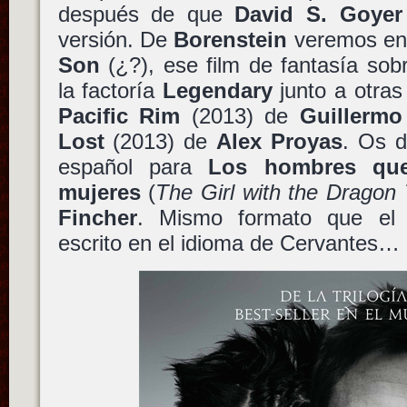
después de que
David S. Goyer
versión. De
Borenstein
veremos en 
Son
(¿?), ese film de fantasía sob
la factoría
Legendary
junto a otra
Pacific Rim
(2013) de
Guillermo
Lost
(2013) de
Alex Proyas
. Os d
español para
Los hombres qu
mujeres
(
The Girl with the Dragon 
Fincher
. Mismo formato que el i
escrito en el idioma de Cervantes…