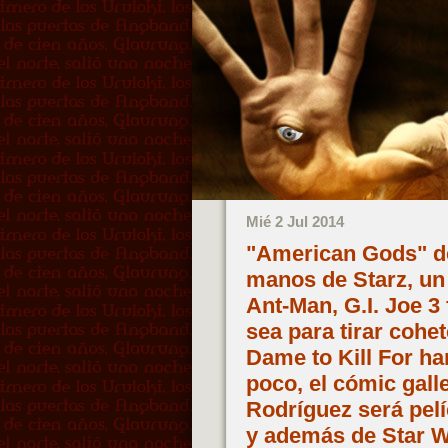
Mié 2 Jul 2014
"American Gods" de
manos de Starz, un
Ant-Man, G.I. Joe 3
sea para tirar cohe
Dame to Kill For ha
poco, el cómic gall
Rodríguez será pel
y además de Star W