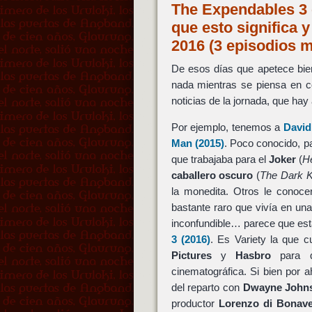
The Expendables 3 
que esto significa 
2016 (3 episodios 
De esos días que apetece bien
nada mientras se piensa en c
noticias de la jornada, que ha
Por ejemplo, tenemos a
David
Man
(2015)
. Poco conocido, p
que trabajaba para el
Joker
(
H
caballero oscuro
(
The Dark K
la monedita. Otros le conoce
bastante raro que vivía en un
inconfundible… parece que está
3
(2016)
. Es Variety la que 
Pictures
y
Hasbro
para qu
cinematográfica. Si bien por 
del reparto con
Dwayne John
productor
Lorenzo di Bonave