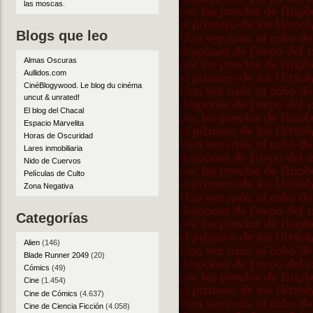
las moscas
.
Blogs que leo
Almas Oscuras
Aullidos.com
CinéBlogywood. Le blog du cinéma
uncut & unrated!
El blog del Chacal
Espacio Marvelita
Horas de Oscuridad
Lares inmobiliaria
Nido de Cuervos
Películas de Culto
Zona Negativa
Categorías
Alien
(146)
Blade Runner 2049
(20)
Cómics
(49)
Cine
(1.454)
Cine de Cómics
(4.637)
Cine de Ciencia Ficción
(4.058)