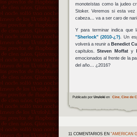
monoteístas como la judeo cr
Stoker. Veremos si esta ve
cabeza… va a ser caro de nari
Y para terminar indica que 
"Sherlock"
(2010-¿?)
. Un es
volverá a reunir a
Benedict C
capítulos.
Steven Moffat
y
emocionados al frente de la pan
del año… ¿2016?
Publicado por
Uruloki
en
Cine
,
Cine de 
11 COMENTARIOS
EN
"AMERICAN G