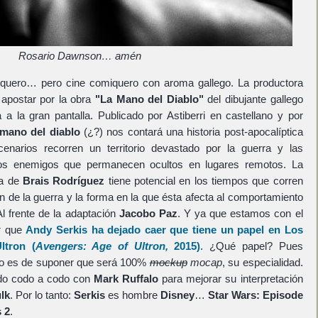
Rosario Dawnson… amén
quero… pero cine comiquero con aroma gallego. La productora
apostar por la obra
"La Mano del Diablo"
del dibujante gallego
a a la gran pantalla. Publicado por Astiberri en castellano y por
mano del diablo
(¿?) nos contará una historia post-apocalíptica
narios recorren un territorio devastado por la guerra y las
os enemigos que permanecen ocultos en lugares remotos. La
ra de
Brais Rodríguez
tiene potencial en los tiempos que corren
n de la guerra y la forma en la que ésta afecta al comportamiento
Al frente de la adaptación
Jacobo Paz
. Y ya que estamos con el
ar que
Andy Serkis
ha dejado caer que tiene un papel en
Los
ltron
(
Avengers: Age of Ultron,
2015)
. ¿Qué papel? Pues
ero es de suponer que será 100%
mockup
mocap
, su especialidad.
ndo codo a codo con
Mark Ruffalo
para mejorar su interpretación
lk
. Por lo tanto:
Serkis
es hombre
Disney
…
Star Wars: Episode
 2
.