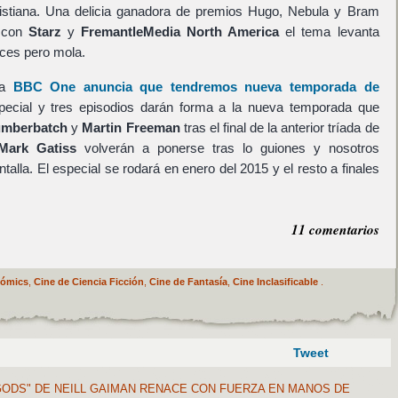
istiana. Una delicia ganadora de premios Hugo, Nebula y Bram
z con
Starz
y
FremantleMedia North America
el tema levanta
ces pero mola.
la
BBC One
anuncia que tendremos nueva temporada de
pecial y tres episodios darán forma a la nueva temporada que
umberbatch
y
Martin Freeman
tras el final de la anterior tríada de
Mark Gatiss
volverán a ponerse tras lo guiones y nosotros
talla. El especial se rodará en enero del 2015 y el resto a finales
11 comentarios
Cómics
,
Cine de Ciencia Ficción
,
Cine de Fantasía
,
Cine Inclasificable
.
Tweet
ODS" DE NEILL GAIMAN RENACE CON FUERZA EN MANOS DE