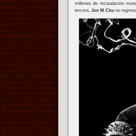
millones de recaudación mund
tercera.
Jon M Chu
no regresa