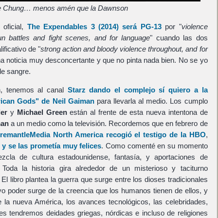
e Chung… menos amén que la Dawnson
oficial,
The Expendables 3
(2014) será PG-13
por "
violence
un battles and fight scenes, and for language
" cuando las dos
ificativo de "
strong action and bloody violence throughout, and for
na noticia muy desconcertante y que no pinta nada bien. No se yo
de sangre.
ón, tenemos al canal
Starz
dando el complejo sí quiero a la
ican Gods"
de
Neil Gaiman
para llevarla al medio. Los cumplo
ler
y
Michael Green
están al frente de esta nueva intentona de
an
a un medio como la televisión. Recordemos que en febrero de
remantleMedia North America
recogió el testigo de la
HBO
,
 y se las prometía muy felices
. Como comenté en su momento
la de cultura estadounidense, fantasía, y aportaciones de
. Toda la historia gira alrededor de un misterioso y taciturno
. El libro plantea la guerra que surge entre los dioses tradicionales
uyo poder surge de la creencia que los humanos tienen de ellos, y
 la nueva América, los avances tecnológicos, las celebridades,
ses tendremos deidades griegas, nórdicas e incluso de religiones