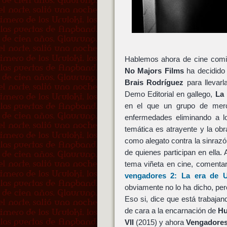
Hablemos ahora de cine comi
No Majors Films
ha decidido 
Brais Rodríguez
para llevarl
Demo Editorial en gallego,
La 
en el que un grupo de merce
enfermedades eliminando a l
temática es atrayente y la ob
como alegato contra la sinrazó
de quienes participan en ella. 
tema viñeta en cine, coment
vengadores 2: La era de U
obviamente no lo ha dicho, p
Eso si, dice que está trabaja
de cara a la encarnación de
Hu
VII
(2015) y ahora
Vengadores