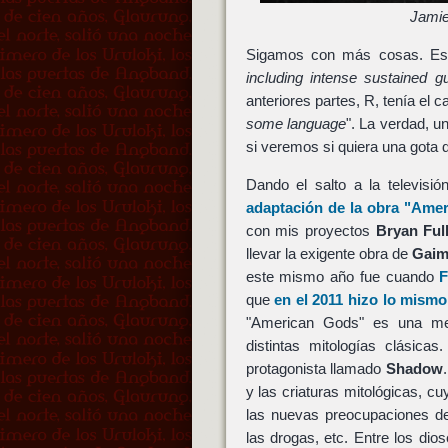
Jami
Sigamos con más cosas. Es 
including intense sustained g
anteriores partes, R, tenía el cal
some language
". La verdad, u
si veremos si quiera una gota 
Dando el salto a la televisi
adaptación de la obra
"Amer
con mis proyectos
Bryan Ful
llevar la exigente obra de
Gaim
este mismo año fue cuando
F
que
en el 2011 hizo lo mismo
"American Gods" es una mezc
distintas mitologías clásicas
protagonista llamado
Shadow
y las criaturas mitológicas, c
las nuevas preocupaciones de
las drogas, etc. Entre los dio