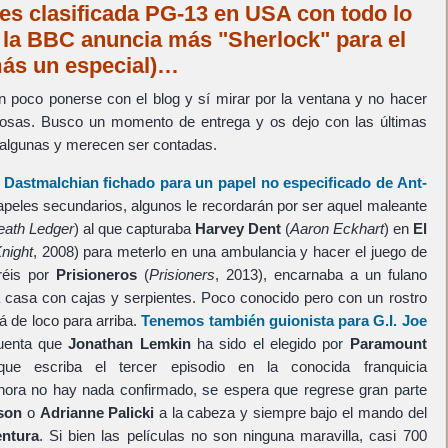
es clasificada PG-13 en USA con todo lo
y la BBC anuncia más "Sherlock" para el
más un especial)…
 poco ponerse con el blog y sí mirar por la ventana y no hacer
osas. Busco un momento de entrega y os dejo con las últimas
y algunas y merecen ser contadas.
 Dastmalchian
fichado para un papel no especificado de
Ant-
apeles secundarios, algunos le recordarán por ser aquel maleante
eath Ledger
) al que capturaba
Harvey Dent
(
Aaron Eckhart
) en
El
night
, 2008) para meterlo en una ambulancia y hacer el juego de
réis por
Prisioneros
(
Prisioners
, 2013), encarnaba a un fulano
a casa con cajas y serpientes. Poco conocido pero con un rostro
 de loco para arriba.
Tenemos también guionista para
G.I. Joe
cuenta que
Jonathan Lemkin
ha sido el elegido por
Paramount
e escriba el tercer episodio en la conocida franquicia
ahora no hay nada confirmado, se espera que regrese gran parte
son
o
Adrianne Palicki
a la cabeza y siempre bajo el mando del
ntura
. Si bien las películas no son ninguna maravilla, casi 700