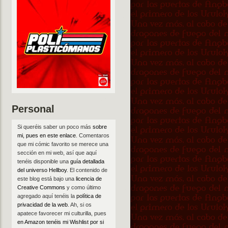
Personal
Si queréis saber un poco más
sobre
mi, pues en este enlace
. Comentaros
que mi cómic favorito se merece una
sección en mi web, así que aquí
tenéis disponible una
guía detallada
del universo Hellboy
. El contenido de
este blog está bajo una
licencia de
Creative Commons
y como último
agregado aquí tenéis la
política de
privacidad de la web
. Ah, si os
apatece favorecer mi culturilla, pues
en Amazon tenéis mi Wishlist por si