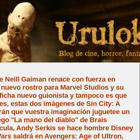
 Neill Gaiman renace con fuerza en
 nuevo rostro para Marvel Studios y su
 ficha nuevo guionista y tampoco es que
tes, estas dos imágenes de Sin City: A
rán que vuestra imaginación juguetee un
ego "La mano del diablo" de Brais
ícula, Andy Serkis se hace hombre Disney
ars saldrá en Avengers: Age of Ultron,