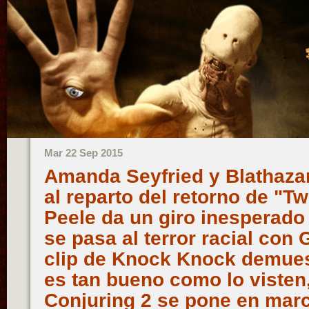
Mar 22 Sep 2015
Amanda Seyfried y Blathaza
al reparto del retorno de "T
Peele da un giro inesperado
se pasa al terror racial con
clip de Knock Knock demue
es tan bueno como lo visten,
Conjuring 2 se pone en ma