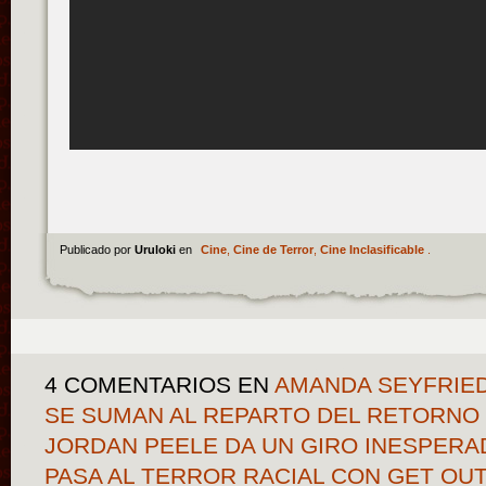
Publicado por
Uruloki
en
Cine
,
Cine de Terror
,
Cine Inclasificable
.
4 COMENTARIOS
EN
AMANDA SEYFRIED
SE SUMAN AL REPARTO DEL RETORNO 
JORDAN PEELE DA UN GIRO INESPERA
PASA AL TERROR RACIAL CON GET OUT