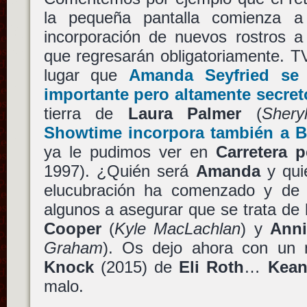
la pequeña pantalla comienza 
incorporación de nuevos rostros a 
que regresarán obligatoriamente. TV
lugar que
Amanda Seyfried
se 
importante pero altamente secret
tierra de
Laura Palmer
(
Shery
Showtime incorpora también a
B
ya le pudimos ver en
Carretera p
1997). ¿Quién será
Amanda
y qu
elucubración ha comenzado y de 
algunos a asegurar que se trata de l
Cooper
(
Kyle MacLachlan
) y
Anni
Graham
). Os dejo ahora con un
Knock
(2015) de
Eli Roth
…
Kean
malo.