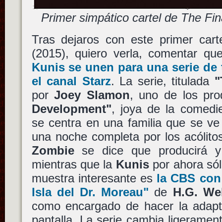
Primer simpático cartel de The Fin
Tras dejaros con este primer car
(2015), quiero verla, comentar q
Kunis
se unen para una serie de 
el canal
Starz
. La serie, titulada
"
por
Joey Slamon
, uno de los pr
Development"
, joya de la comedie 
se centra en una familia que se ve
una noche completa por los acólitos
Zombie
se dice que producirá y d
mientras que la
Kunis
por ahora sól
muestra interesante es
la
CBS
con 
Isla del Dr. Moreau"
de
H.G. We
como encargado de hacer la adapt
pantalla. La serie cambia ligerament