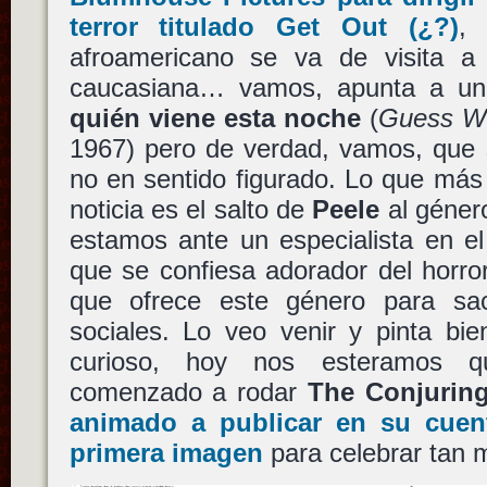
terror titulado
Get Out
(¿?)
,
afroamericano se va de visita a
caucasiana… vamos, apunta a u
quién viene esta noche
(
Guess Wh
1967) pero de verdad, vamos, que 
no en sentido figurado. Lo que más 
noticia es el salto de
Peele
al género
estamos ante un especialista en e
que se confiesa adorador del horror
que ofrece este género para sac
sociales. Lo veo venir y pinta bi
curioso, hoy nos esteramos
comenzado a rodar
The Conjurin
animado a publicar en su cuen
primera imagen
para celebrar tan 