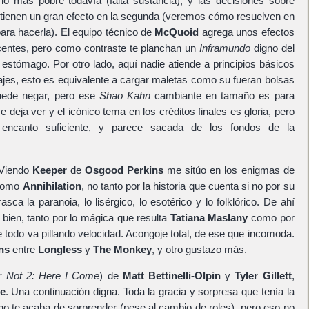
io más pobre todavía (falta sustancia), y las decisiones sobre
e tienen un gran efecto en la segunda (veremos cómo resuelven en
para hacerla). El equipo técnico de
McQuoid
agrega unos efectos
ecentes, pero como contraste te planchan un
Inframundo
digno del
estómago. Por otro lado, aquí nadie atiende a principios básicos
jes, esto es equivalente a cargar maletas como su fueran bolsas
uede negar, pero ese
Shao Kahn
cambiante en tamaño es para
se deja ver y el icónico tema en los créditos finales es gloria, pero
e encanto suficiente, y parece sacada de los fondos de la
 Viendo
Keeper
de
Osgood Perkins
me sitúo en los enigmas de
omo
Annihilation
, no tanto por la historia que cuenta si no por su
asca la paranoia, lo lisérgico, lo esotérico y lo folklórico. De ahí
bien, tanto por lo mágica que resulta
Tatiana Maslany
como por
ue todo va pillando velocidad. Acongoje total, de ese que incomoda.
ns
entre
Longless
y
The Monkey
, y otro gustazo más.
r Not 2: Here I Come
) de
Matt Bettinelli-Olpin
y
Tyler Gillett
,
ce
. Una continuación digna. Toda la gracia y sorpresa que tenía la
a no te acaba de sorprender (pese al cambio de roles), pero eso no