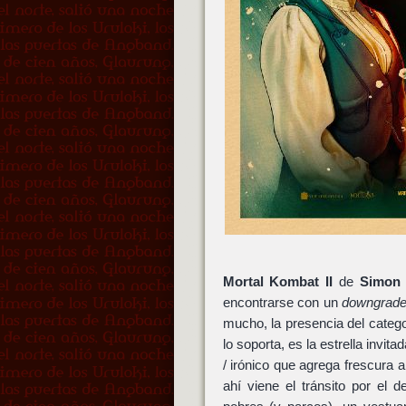
Mortal Kombat II
de
Simon
encontrarse con un
downgrad
mucho, la presencia del categ
lo soporta, es la estrella invi
/ irónico que agrega frescura a 
ahí viene el tránsito por el d