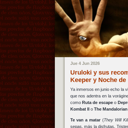
Jue 4 Jun 2026
Uruloki y sus reco
Keeper y Noche de 
Ya inmersos en junio echo la v
que nos adentra en la vorágin
como
Ruta de escape
o
Depr
Kombat II
o
The Mandalorian
Te van a matar
(
They Will Kil
sepas, más la disfrutas. Trist