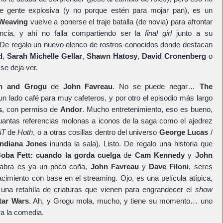
 gente explosiva (y no porque estén para mojar pan), es un
Weaving
vuelve a ponerse el traje batalla (de novia) para afrontar
ncia, y ahí no falla compartiendo ser la
final girl
junto a su
 De regalo un nuevo elenco de rostros conocidos donde destacan
d
,
Sarah Michelle Gellar
,
Shawn Hatosy
,
David Cronenberg
o
se deja ver.
an and Grogu
de
John Favreau
. No se puede negar…
The
un lado café para muy cafeteros, y por otro el episodio más largo
s
, con permiso de
Andor
. Mucho entretenimiento, eso es bueno,
uantas referencias molonas a iconos de la saga como el ajedrez
AT
de
Hoth
, o a otras cosillas dentro del universo
George Lucas
/
Indiana Jones
inunda la sala). Listo. De regalo una historia que
oba Fett: cuando la gorda cuelga
de
Cam Kennedy
y
John
alabra es ya un poco coña,
John Favreau
y
Dave Filoni
, seres
acimiento con base en el streaming. Ojo, es una película atípica,
 una retahíla de criaturas que vienen para engrandecer el
show
tar Wars
. Ah, y Grogu mola, mucho, y tiene su momento… uno
a la comedia.