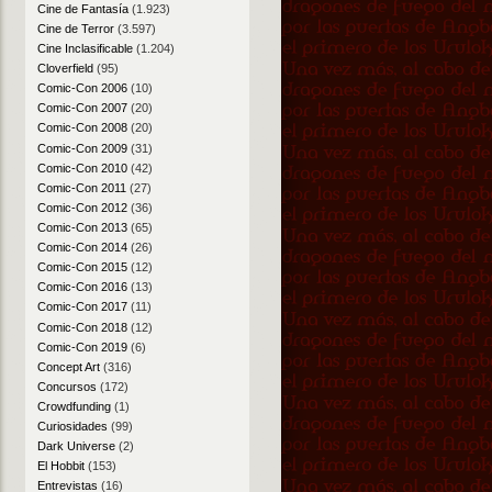
Cine de Fantasía
(1.923)
Cine de Terror
(3.597)
Cine Inclasificable
(1.204)
Cloverfield
(95)
Comic-Con 2006
(10)
Comic-Con 2007
(20)
Comic-Con 2008
(20)
Comic-Con 2009
(31)
Comic-Con 2010
(42)
Comic-Con 2011
(27)
Comic-Con 2012
(36)
Comic-Con 2013
(65)
Comic-Con 2014
(26)
Comic-Con 2015
(12)
Comic-Con 2016
(13)
Comic-Con 2017
(11)
Comic-Con 2018
(12)
Comic-Con 2019
(6)
Concept Art
(316)
Concursos
(172)
Crowdfunding
(1)
Curiosidades
(99)
Dark Universe
(2)
El Hobbit
(153)
Entrevistas
(16)