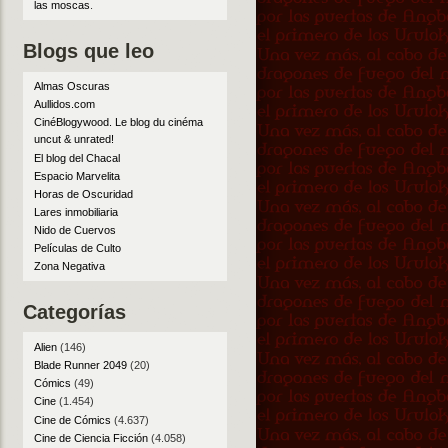
las moscas
.
Blogs que leo
Almas Oscuras
Aullidos.com
CinéBlogywood. Le blog du cinéma
uncut & unrated!
El blog del Chacal
Espacio Marvelita
Horas de Oscuridad
Lares inmobiliaria
Nido de Cuervos
Películas de Culto
Zona Negativa
Categorías
Alien
(146)
Blade Runner 2049
(20)
Cómics
(49)
Cine
(1.454)
Cine de Cómics
(4.637)
Cine de Ciencia Ficción
(4.058)