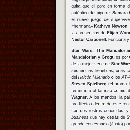
quita que el
gore
en forma de
auténtico despiporre.
Samara 
el nuevo juego de supervive
«hermana»
Kathryn Newton
.
las presencias de
Elijah Woo
Nestor Carbonell
. Funciona y 
Star Wars: The Mandalori
Mandalorian y Grogu
es por 
de la mejor serie de
Star War
secuencias frenéticas, unas c
del
Halcón Milenario
o los
AT-
Steven Spielberg
(el aroma
rememora al famoso cómic
B
Wagner
. A los mandos, la p
predilectos dentro de este ren
con dos rostros conocidos, y
business
que hay detrás de
S
grande con espacio (Justo) par