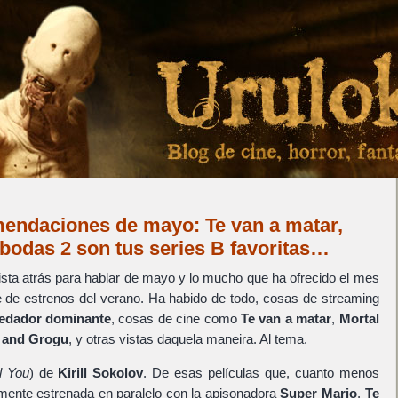
mendaciones de mayo: Te van a matar,
bodas 2 son tus series B favoritas…
ista atrás para hablar de mayo y lo mucho que ha ofrecido el mes
e de estrenos del verano. Ha habido de todo, cosas de streaming
edador dominante
, cosas de cine como
Te van a matar
,
Mortal
 and Grogu
, y otras vistas daquela maneira. Al tema.
l You
) de
Kirill Sokolov
. De esas películas que, cuanto menos
emente estrenada en paralelo con la apisonadora
Super Mario
,
Te