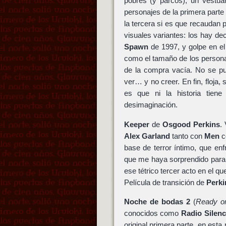
pobres (y parcos), un vestuar
personajes de la primera part
la tercera si es que recaudan 
visuales variantes: los hay d
Spawn
de 1997, y golpe en el 
como el tamaño de los persona
de la compra vacía. No se p
ver… y no creer. En fin, floja, 
es que ni la historia tien
desimaginación.
Keeper
de
Osgood Perkins
.
Alex Garland
tanto con
Men
c
base de terror íntimo, que enfr
que me haya sorprendido para 
ese tétrico tercer acto en el q
Película de transición de
Perki
Noche de bodas 2
(
Ready o
conocidos como
Radio Silen
original primera parte, en est