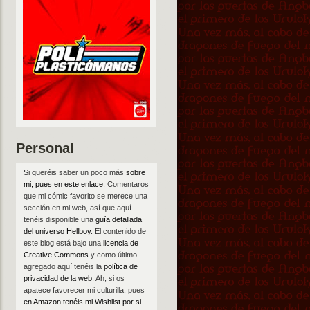
Personal
Si queréis saber un poco más
sobre
mi, pues en este enlace
. Comentaros
que mi cómic favorito se merece una
sección en mi web, así que aquí
tenéis disponible una
guía detallada
del universo Hellboy
. El contenido de
este blog está bajo una
licencia de
Creative Commons
y como último
agregado aquí tenéis la
política de
privacidad de la web
. Ah, si os
apatece favorecer mi culturilla, pues
en Amazon tenéis mi Wishlist por si