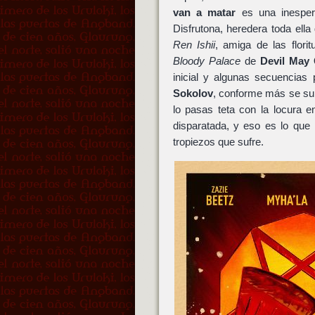
van a matar
es una inesper
Disfrutona, heredera toda ell
Ren Ishii
, amiga de las flori
Bloody Palace
de
Devil May 
inicial y algunas secuencias
Sokolov
, conforme más se su
lo pasas teta con la locura 
disparatada, y eso es lo que 
tropiezos que sufre.