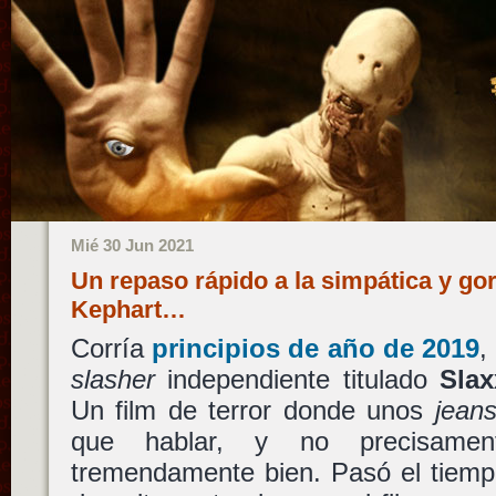
Mié 30 Jun 2021
Un repaso rápido a la simpática y go
Kephart…
Corría
principios de año de 2019
,
slasher
independiente titulado
Slax
Un film de terror donde unos
jean
que hablar, y no precisamen
tremendamente bien. Pasó el tiemp