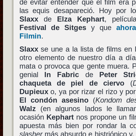
de evitar entender que el film era p
las equis desapareció. Hoy por lo
Slaxx
de
Elza Kephart
, pelícu
Festival de Sitges
y que
ahora
Filmin
.
Slaxx
se une a la lista de films en 
otro elemento de nuestro día a dí
mata o provoca que gente muera. P
genial
In Fabric
de
Peter Str
chaqueta de piel de ciervo
(
Dupieux
o, ya por rizar el rizo y po
El condón asesino
(
Kondom de
Walz
(en algunos lados le llaman
ocasión
Kephart
nos propone un fil
apuesta más bien por rondar la c
slasher
más absurdo e histriónico y,