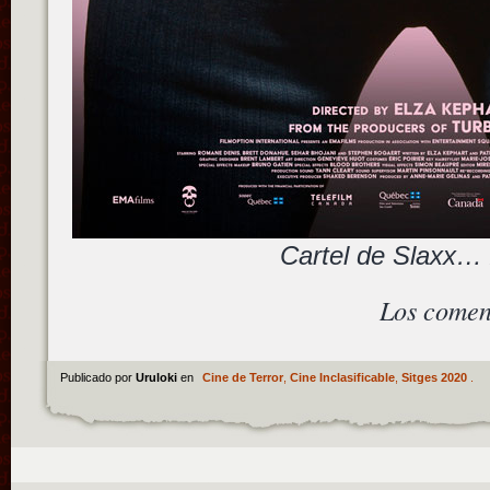
Cartel de Slaxx…
Los comen
Publicado por
Uruloki
en
Cine de Terror
,
Cine Inclasificable
,
Sitges 2020
.