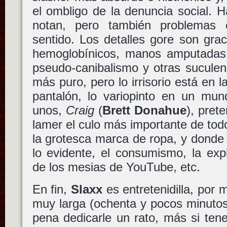
el ombligo de la denuncia social.
notan, pero también problemas 
sentido. Los detalles gore son gra
hemoglobínicos, manos amputadas
pseudo-canibalismo y otras suculen
más puro, pero lo irrisorio está en l
pantalón, lo variopinto en un mun
unos,
Craig
(
Brett Donahue
), pret
lamer el culo más importante de todo
la grotesca marca de ropa, y donde
lo evidente, el consumismo, la expl
de los mesias de YouTube, etc.
En fin,
Slaxx
es entretenidilla, por 
muy larga (ochenta y pocos minutos)
pena dedicarle un rato, más si te