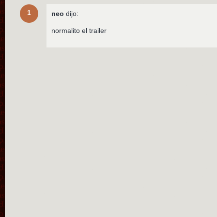
1
neo
dijo:
normalito el trailer