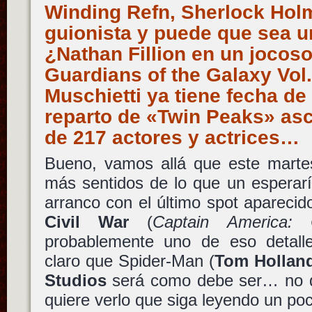
Winding Refn, Sherlock Hol
guionista y puede que sea un
¿Nathan Fillion en un jocos
Guardians of the Galaxy Vol.
Muschietti ya tiene fecha de 
reparto de «Twin Peaks» asci
de 217 actores y actrices…
Bueno, vamos allá que este marte
más sentidos de lo que un esperar
arranco con el último spot apareci
Civil War
(
Captain America: 
probablemente uno de eso detall
claro que Spider-Man (
Tom Hollan
Studios
será como debe ser… no di
quiere verlo que siga leyendo un po