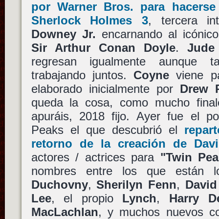
por
Warner Bros.
para hacerse
Sherlock Holmes 3
, tercera i
Downey Jr.
encarnando al icónico
Sir Arthur Conan Doyle
.
Jude
regresan igualmente aunque t
trabajando juntos.
Coyne
viene pa
elaborado inicialmente por
Drew 
queda la cosa, como mucho final
apuráis, 2018 fijo. Ayer fue el p
Peaks el que descubrió el
repar
retorno de la creación de
Dav
actores / actrices para
"Twin Pea
nombres entre los que están l
Duchovny
,
Sherilyn Fenn
,
David
Lee
, el propio
Lynch
,
Harry D
MacLachlan
, y muchos nuevos 