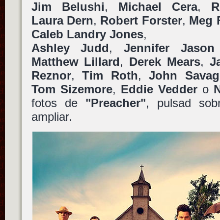
Jim Belushi
,
Michael Cera
,
R
Laura Dern
,
Robert Forster
,
Meg 
Caleb Landry Jones
,
Ashley Judd
,
Jennifer Jason
Matthew Lillard
,
Derek Mears
,
J
Reznor
,
Tim Roth
,
John Savag
Tom Sizemore
,
Eddie Vedder
o
fotos de
"Preacher"
, pulsad sob
ampliar.