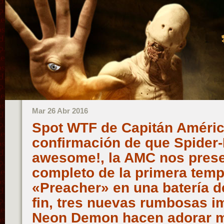
Mar 26 Abr 2016
Spot WTF de Capitán América
confirmación de que Spider
awesome!, la AMC nos presen
completo de la primera tem
«Preacher» en una batería d
fin, tres nuevas rumbosas 
Neon Demon hacen adorar m