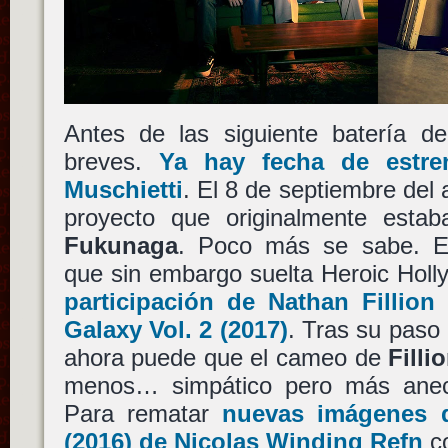
Antes de las siguiente batería 
breves.
Ya hay fecha de estr
Muschietti
. El 8 de septiembre del 
proyecto que originalmente es
Fukunaga
. Poco más se sabe. Es
que sin embargo suelta Heroic Hol
participación de
Nathan Fillion
Galaxy Vol. 2
(2017)
. Tras su paso d
ahora puede que el cameo de
Filli
menos… simpático pero más anecd
Para rematar
nuevas imágenes
(2016) de
Nicolas Winding Refn
co