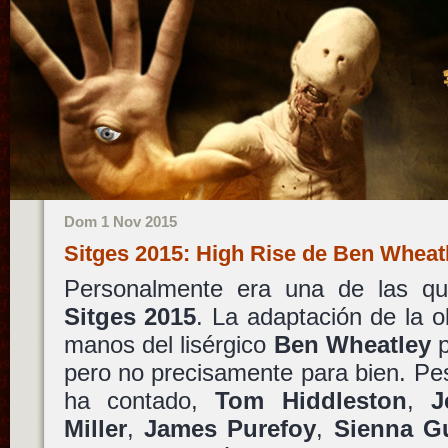
Dom 1 Nov 2015
Sitges 2015: High Rise de Ben Whea
Personalmente era una de las q
Sitges 2015
. La adaptación de la 
manos del lisérgico
Ben Wheatley
p
pero no precisamente para bien. Pes
ha contado,
Tom Hiddleston
,
J
Miller
,
James Purefoy
,
Sienna Gu