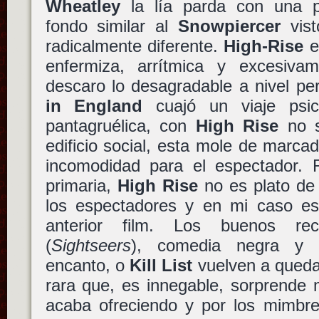
Wheatley
la lía parda con una p
fondo similar al
Snowpiercer
vist
radicalmente diferente.
High-Rise
e
enfermiza, arrítmica y excesiva
descaro lo desagradable a nivel pe
in England
cuajó un viaje psic
pantagruélica, con
High Rise
no s
edificio social, esta mole de marcad
incomodidad para el espectador. R
primaria,
High Rise
no es plato de
los espectadores y en mi caso e
anterior film. Los buenos r
(
Sightseers
), comedia negra y
encanto, o
Kill List
vuelven a queda
rara que, es innegable, sorprende 
acaba ofreciendo y por los mimbre