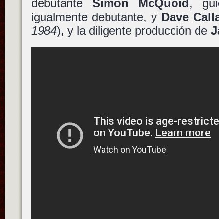
debutante
Simon McQuoid
, gu
igualmente debutante, y
Dave Cal
1984
), y la diligente producción de
J