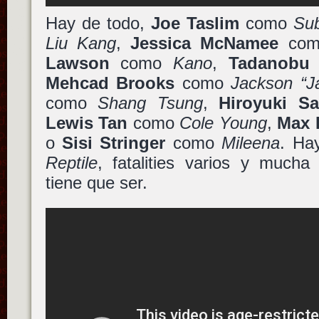
Hay de todo,
Joe Taslim
como
Su
Liu Kang
,
Jessica McNamee
co
Lawson
como
Kano
,
Tadanobu
Mehcad Brooks
como
Jackson “J
como
Shang Tsung
,
Hiroyuki S
Lewis Tan
como
Cole Young
,
Max 
o
Sisi Stringer
como
Mileena
. H
Reptile
, fatalities varios y muc
tiene que ser.