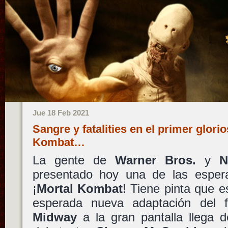
Jue 18 Feb 2021
Sangre y fatalities en el primer glorio
Kombat…
La gente de
Warner Bros.
y
N
presentado hoy una de las espe
¡
Mortal Kombat
! Tiene pinta que e
esperada nueva adaptación del 
Midway
a la gran pantalla llega d