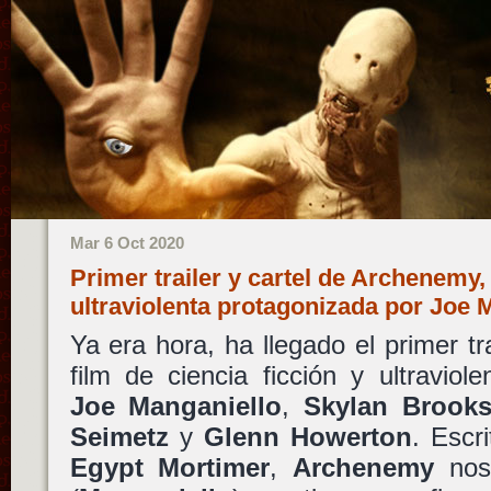
Mar 6 Oct 2020
Primer trailer y cartel de Archenemy,
ultraviolenta protagonizada por Joe
Ya era hora, ha llegado el primer tr
film de ciencia ficción y ultraviol
Joe Manganiello
,
Skylan Brook
Seimetz
y
Glenn Howerton
. Escr
Egypt Mortimer
,
Archenemy
nos