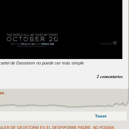
 cartel de Geostorm no puede ser más simple
2 comentarios
ble
.
Tweet
ILER DE GEOSTORM ES EL DESPIPORRE PADRE, NO PODÍAN