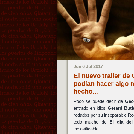
Jue 6 Jul 2017
El nuevo trailer de
podían hacer algo 
hecho…
Poco se puede decir de
Geo
entrado en kilos
Gerard Butl
rodados por su inseparable
Ro
todo mucho de
El día de
inclasificable…