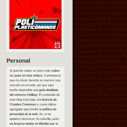
Personal
Si queréis saber un poco más
sobre
mi, pues en este enlace
. Comentaros
que mi cómic favorito se merece una
sección en mi web, así que aquí
tenéis disponible una
guía detallada
del universo Hellboy
. El contenido de
este blog está bajo una
licencia de
Creative Commons
y como último
agregado aquí tenéis la
política de
privacidad de la web
. Ah, si os
apatece favorecer mi culturilla, pues
en Amazon tenéis mi Wishlist por si