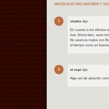
HACER ALGO MÁS ABSURDO Y SI
1
vindex
dijo:
En cuanto a los efectos 
mal. Ahora bien, esos to
No seamos malos con Butl
el tiempo corre en buena
2
el copi
dijo:
Algo así de absurdo com