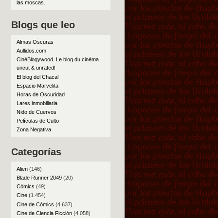
las moscas
.
Blogs que leo
Almas Oscuras
Aullidos.com
CinéBlogywood. Le blog du cinéma
uncut & unrated!
El blog del Chacal
Espacio Marvelita
Horas de Oscuridad
Lares inmobiliaria
Nido de Cuervos
Películas de Culto
Zona Negativa
Categorías
Alien
(146)
Blade Runner 2049
(20)
Cómics
(49)
Cine
(1.454)
Cine de Cómics
(4.637)
Cine de Ciencia Ficción
(4.058)