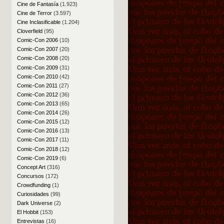
Cine de Fantasía
(1.923)
Cine de Terror
(3.597)
Cine Inclasificable
(1.204)
Cloverfield
(95)
Comic-Con 2006
(10)
Comic-Con 2007
(20)
Comic-Con 2008
(20)
Comic-Con 2009
(31)
Comic-Con 2010
(42)
Comic-Con 2011
(27)
Comic-Con 2012
(36)
Comic-Con 2013
(65)
Comic-Con 2014
(26)
Comic-Con 2015
(12)
Comic-Con 2016
(13)
Comic-Con 2017
(11)
Comic-Con 2018
(12)
Comic-Con 2019
(6)
Concept Art
(316)
Concursos
(172)
Crowdfunding
(1)
Curiosidades
(99)
Dark Universe
(2)
El Hobbit
(153)
Entrevistas
(16)