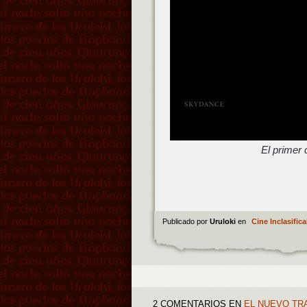
El primer
Publicado por
Uruloki
en
Cine Inclasifica
2 COMENTARIOS
EN
EL NUEVO TRA