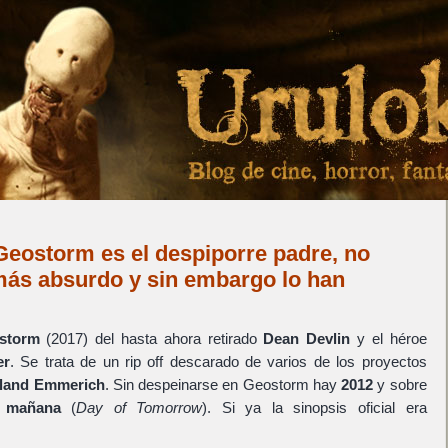
 Geostorm es el despiporre padre, no
más absurdo y sin embargo lo han
storm
(2017) del hasta ahora retirado
Dean Devlin
y el héroe
er
. Se trata de un rip off descarado de varios de los proyectos
land Emmerich
. Sin despeinarse en Geostorm hay
2012
y sobre
l mañana
(
Day of Tomorrow
). Si ya la sinopsis oficial era