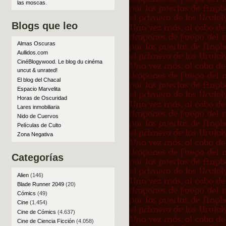
las moscas
.
Blogs que leo
Almas Oscuras
Aullidos.com
CinéBlogywood. Le blog du cinéma
uncut & unrated!
El blog del Chacal
Espacio Marvelita
Horas de Oscuridad
Lares inmobiliaria
Nido de Cuervos
Películas de Culto
Zona Negativa
Categorías
Alien
(146)
Blade Runner 2049
(20)
Cómics
(49)
Cine
(1.454)
Cine de Cómics
(4.637)
Cine de Ciencia Ficción
(4.058)