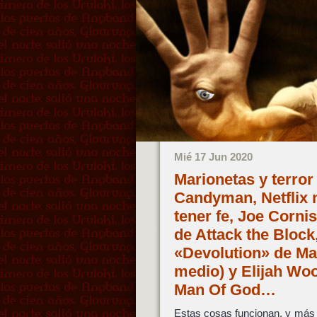
Mié 17 Jun 2020
Marionetas y terror
Candyman, Netflix 
tener fe, Joe Corn
de Attack the Block
«Devolution» de Ma
medio) y Elijah Wo
Man Of God…
Estas cosas funcionan, y más e