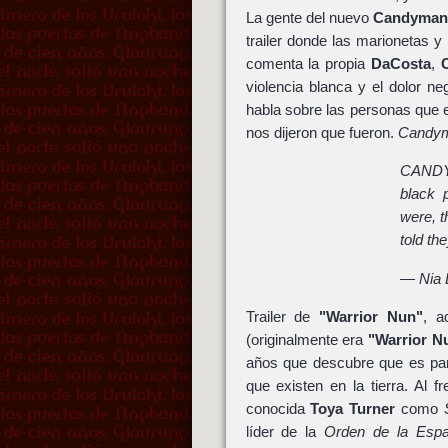
La gente del nuevo
Candyman
trailer donde las marionetas 
comenta la propia
DaCosta
,
violencia blanca y el dolor ne
habla sobre las personas que 
nos dijeron que fueron.
Candy
CANDYM
black 
were, t
told t
— Nia
Trailer de
"Warrior Nun"
, a
(originalmente era
"Warrior N
años que descubre que es par
que existen en la tierra. Al f
conocida
Toya Turner
como
líder de la
Orden de la Espa