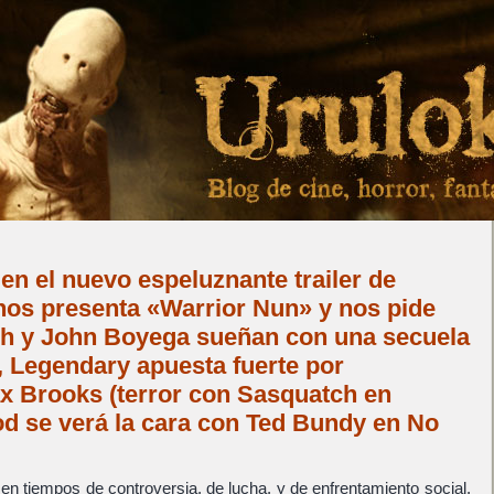
 en el nuevo espeluznante trailer de
nos presenta «Warrior Nun» y nos pide
ish y John Boyega sueñan con una secuela
, Legendary apuesta fuerte por
x Brooks (terror con Sasquatch en
od se verá la cara con Ted Bundy en No
n tiempos de controversia, de lucha, y de enfrentamiento social.