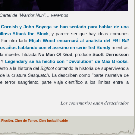
Cartel de "Warrior Nun"… veremos
 Cornish
y
John Boyega
se han sentado para hablar de una
illosa
Attack the Block
, y parece ser que hay ideas comunes
Por otro lado
Elijah Wood
encarnará al analista del FBI
Bill
gos años hablando con el asesino en serie
Ted Bundy
mientras
la muerte. Titulada
No Man Of God
, produce
Scott Derrickson
. Y
Legendary
se ha hecho con
"Devolution"
de
Max Brooks
.
to a la historia del
Bigfoot
contando la historia de supervivencia
 de la criatura
Sasquatch
. La describen como "parte narrativa de
 terror sangriento, parte viaje científico a los límites entre la
Los comentarios están desactivados
 Ficción
,
Cine de Terror
,
Cine Inclasificable
.