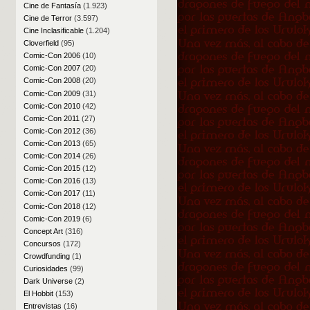
Cine de Fantasía
(1.923)
Cine de Terror
(3.597)
Cine Inclasificable
(1.204)
Cloverfield
(95)
Comic-Con 2006
(10)
Comic-Con 2007
(20)
Comic-Con 2008
(20)
Comic-Con 2009
(31)
Comic-Con 2010
(42)
Comic-Con 2011
(27)
Comic-Con 2012
(36)
Comic-Con 2013
(65)
Comic-Con 2014
(26)
Comic-Con 2015
(12)
Comic-Con 2016
(13)
Comic-Con 2017
(11)
Comic-Con 2018
(12)
Comic-Con 2019
(6)
Concept Art
(316)
Concursos
(172)
Crowdfunding
(1)
Curiosidades
(99)
Dark Universe
(2)
El Hobbit
(153)
Entrevistas
(16)