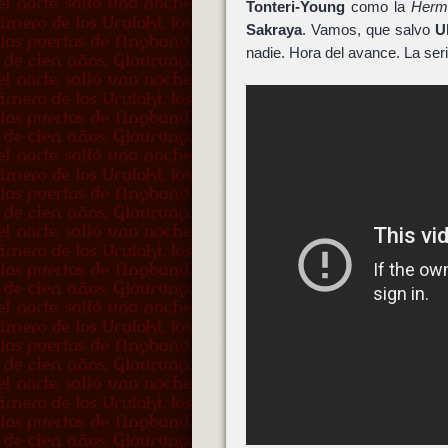
Tonteri-Young
como la
Herm
Sakraya
. Vamos, que salvo
U
nadie. Hora del avance. La seri