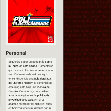
Personal
Si queréis saber un poco más
sobre
mi, pues en este enlace
. Comentaros
que mi cómic favorito se merece una
sección en mi web, así que aquí
tenéis disponible una
guía detallada
del universo Hellboy
. El contenido de
este blog está bajo una
licencia de
Creative Commons
y como último
agregado aquí tenéis la
política de
privacidad de la web
. Ah, si os
apatece favorecer mi culturilla, pues
en Amazon tenéis mi Wishlist por si