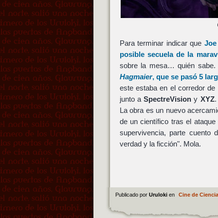
Para terminar indicar que
Joe
posible secuela de la marav
sobre la mesa… quién sabe. 
Hagmaier
, que se pasó 5 lar
este estaba en el corredor de 
junto a
SpectreVision
y
XYZ
La obra es un nuevo acercamien
de un científico tras el ataque
supervivencia, parte cuento de
verdad y la ficción". Mola.
Publicado por
Uruloki
en
Cine de Ciencia