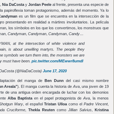
,
Nia DaCosta
y
Jordan Peele
al frente, presenta una especie de
y la papiroflexia toman protagonismo, además del momento. Ya lo
Candyman
es un film que se encuentra en la intersección de la
gro presentando en realidad a mártires involuntarios. La película
eran, los símbolos en los que los convertimos, los monstruos que
man
,
Candyman
,
Candyman
,
Candyman
,
Candy
…
AN, at the intersection of white violence and
pain, is about unwilling martyrs. The people they
he symbols we turn them into, the monsters we are
hey must have been.
pic.twitter.com/MEwwr8umdI
 DaCosta (@NiaDaCosta)
June 17, 2020
daptación del manga de
Ben Dunn
del casi mismo nombre
un Areala"
). El manga cuenta la historia de
Ava
, una joven de 19
te de una antigua orden encargada de luchar con los demonios
rente
Alba Baptista
en el papel protagonista de
Ava
, la menos
Shotgun Mary
, el español
Tristan Ulloa
como el
Padre Vincent
,
da Cruciforme
,
Thekla Reuten
como
Jillian Salvius
,
Kristina