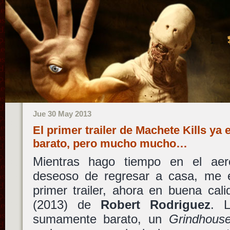
Jue 30 May 2013
El primer trailer de Machete Kills ya 
barato, pero mucho mucho…
Mientras hago tiempo en el aer
deseoso de regresar a casa, me e
primer trailer, ahora en buena cal
(2013) de
Robert Rodriguez
. 
sumamente barato, un
Grindhous