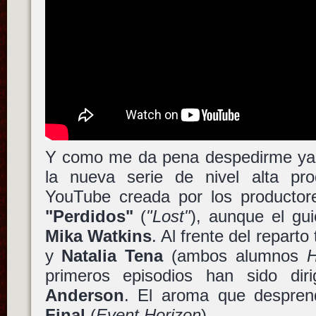
Y como me da pena despedirme ya, 
la nueva serie de nivel alta pr
YouTube creada por los producto
"Perdidos"
(
"Lost"
), aunque el gu
Mika Watkins
. Al frente del repart
y
Natalia Tena
(ambos alumnos
H
primeros episodios han sido dir
Anderson
. El aroma que despre
Final
(
Event Horizon
)…