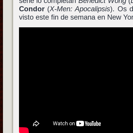
serie lo completan
Benedict Wong
(
Condor
(
X-Men: Apocalipsis
). Os d
visto este fin de semana en New Yor