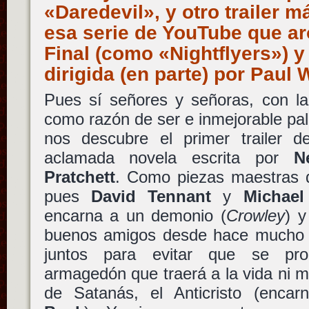
«Daredevil», y otro trailer m
esa serie de YouTube que a
Final (como «Nightflyers») y
dirigida (en parte) por Pau
Pues sí señores y señoras, con 
como razón de ser e inmejorable pa
nos descubre el primer trailer 
aclamada novela escrita por
N
Pratchett
. Como piezas maestras 
pues
David Tennant
y
Michael
encarna a un demonio (
Crowley
) y
buenos amigos desde hace mucho t
juntos para evitar que se pro
armagedón que traerá a la vida ni m
de Satanás, el Anticristo (enca