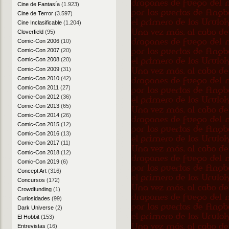
Cine de Fantasía
(1.923)
Cine de Terror
(3.597)
Cine Inclasificable
(1.204)
Cloverfield
(95)
Comic-Con 2006
(10)
Comic-Con 2007
(20)
Comic-Con 2008
(20)
Comic-Con 2009
(31)
Comic-Con 2010
(42)
Comic-Con 2011
(27)
Comic-Con 2012
(36)
Comic-Con 2013
(65)
Comic-Con 2014
(26)
Comic-Con 2015
(12)
Comic-Con 2016
(13)
Comic-Con 2017
(11)
Comic-Con 2018
(12)
Comic-Con 2019
(6)
Concept Art
(316)
Concursos
(172)
Crowdfunding
(1)
Curiosidades
(99)
Dark Universe
(2)
El Hobbit
(153)
Entrevistas
(16)