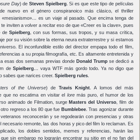
osure Day
) de
Steven Spielberg
. Si es que este tipo de películas
e nuevo en el género conspiranoico más clásico, el thriller
el «mesianismo»… es un viaje al pasado. Que encima tenga de
e inviten a volver a recitar eso de que «Creer es la clave», pues
ne de
Spielberg
, con sus formas, sus tropos, y su masa crítica,
je por su visión sobre la eterna neura extraterrestre y si estamos
verso. El inconfundible estilo del director empapa todo el film,
erencias a su propia filmografía, etc. Es altamente entretenida y
s a esas dos semanas previas donde
Donald Trump
se dedicó a
ilm de
Spielberg
… vaya WTF más gordo todo. Ya no digo que
no sabes que narices creer.
Spielberg rules
.
ters of the Universe
) de
Travis Knight
. A lomos del más
e que no escatima en visitar el
lore
más puro, el humor de los
erso animado de Filmation, surge
Masters del Universo
, film de
e otro regreso a los 80 que fue
Bumblebee
. Tras agonizar durante
 veteranos reconocerán y se regodearán con presencias y otras
l necesario remonte, las dos horas y pico del film lo reclaman. Es
plicado, los dobles sentidos, memes y referencias, harán las
 que sin embargo no lograrán encontrar su sitio en el no fan del