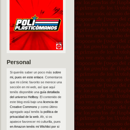
Personal
Si queréis saber un poco más
sobre
mi, pues en este enlace
. Comentaros
que mi cómic favorito se merece una
sección en mi web, así que aquí
tenéis disponible una
guía detallada
del universo Hellboy
. El contenido de
este blog está bajo una
licencia de
Creative Commons
y como último
agregado aquí tenéis la
política de
privacidad de la web
. Ah, si os
apatece favorecer mi culturilla, pues
en Amazon tenéis mi Wishlist por si