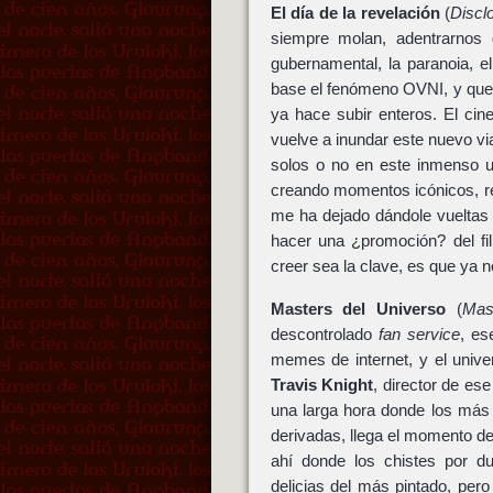
El día de la revelación
(
Discl
siempre molan, adentrarnos d
gubernamental, la paranoia, 
base el fenómeno OVNI, y que t
ya hace subir enteros. El ci
vuelve a inundar este nuevo via
solos o no en este inmenso uni
creando momentos icónicos, ref
me ha dejado dándole vuelta
hacer una ¿promoción? del f
creer sea la clave, es que ya 
Masters del Universo
(
Mas
descontrolado
fan service
, es
memes de internet, y el univ
Travis Knight
, director de es
una larga hora donde los más
derivadas, llega el momento de
ahí donde los chistes por du
delicias del más pintado, pero