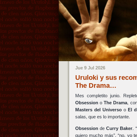
Jue 9 Jul 2026
Uruloki y sus reco
The Drama…
Mes completito junio. Repl
Obsession
o
The Drama
, co
Masters del Universo
o
El d
salas, que es lo importante.
Obsession
de
Curry Baker
. 
quiero mucho más”, “no, yo te