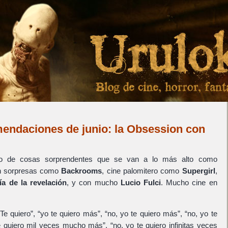
mendaciones de junio: la Obsession con
eto de cosas sorprendentes que se van a lo más alto como
n sorpresas como
Backrooms
, cine palomitero como
Supergirl
,
ía de la revelación
, y con mucho
Lucio Fulci
. Mucho cine en
“Te quiero”, “yo te quiero más”, “no, yo te quiero más”, “no, yo te
 quiero mil veces mucho más”, “no, yo te quiero infinitas veces