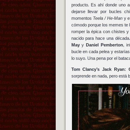
producto. Es ahí donde uno as
dejarse llevar por bucles c
momentos
Teela / He-Man
y e
cómodo porque los memes te lo
romper la épica con chistes 
nacido para hace una década
May
y
Daniel Pemberton
, i
bucle en cada pelea y estarías
lo suyo. Una pena por el batac
Tom Clancy’s Jack Ryan: 
sorprende en nada, pero está bi