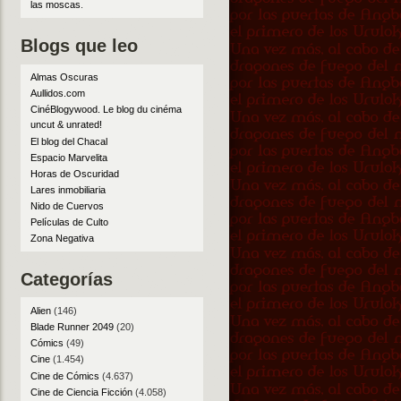
las moscas
.
Blogs que leo
Almas Oscuras
Aullidos.com
CinéBlogywood. Le blog du cinéma
uncut & unrated!
El blog del Chacal
Espacio Marvelita
Horas de Oscuridad
Lares inmobiliaria
Nido de Cuervos
Películas de Culto
Zona Negativa
Categorías
Alien
(146)
Blade Runner 2049
(20)
Cómics
(49)
Cine
(1.454)
Cine de Cómics
(4.637)
Cine de Ciencia Ficción
(4.058)