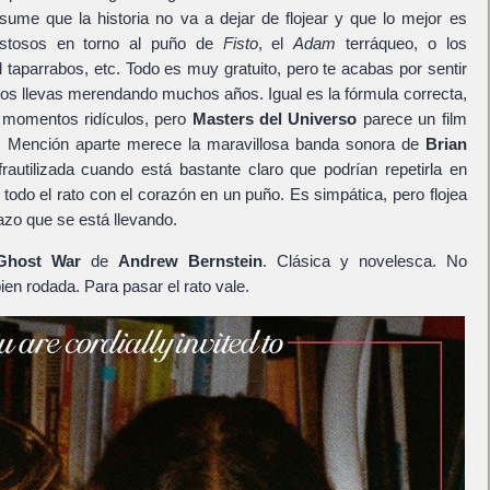
ume que la historia no va a dejar de flojear y que lo mejor es
histosos en torno al puño de
Fisto
, el
Adam
terráqueo, o los
l taparrabos, etc. Todo es muy gratuito, pero te acabas por sentir
s llevas merendando muchos años. Igual es la fórmula correcta,
y momentos ridículos, pero
Masters del Universo
parece un film
. Mención aparte merece la maravillosa banda sonora de
Brian
nfrautilizada cuando está bastante claro que podrían repetirla en
 todo el rato con el corazón en un puño. Es simpática, pero flojea
azo que se está llevando.
Ghost War
de
Andrew Bernstein
. Clásica y novelesca. No
en rodada. Para pasar el rato vale.