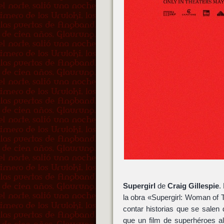
Supergirl
de
Craig Gillespie
.
la obra «Supergirl: Woman of
contar historias que se salen 
que un film de superhéroes al