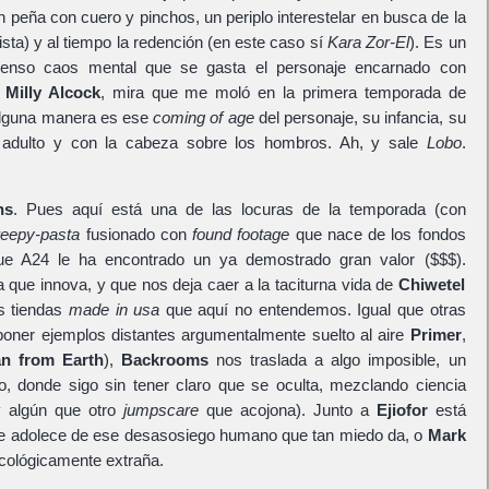
n peña con cuero y pinchos, un periplo interestelar en busca de la
sta) y al tiempo la redención (en este caso sí
Kara Zor-El
). Es un
menso caos mental que se gasta el personaje encarnado con
r
Milly Alcock
, mira que me moló en la primera temporada de
alguna manera es ese
coming of age
del personaje, su infancia, su
 adulto y con la cabeza sobre los hombros. Ah, y sale
Lobo
.
ns
. Pues aquí está una de las locuras de la temporada (con
reepy-pasta
fusionado con
found footage
que nace de los fondos
ue A24 le ha encontrado un ya demostrado gran valor ($$$).
que innova, y que nos deja caer a la taciturna vida de
Chiwetel
s tiendas
made in usa
que aquí no entendemos. Igual que otras
oner ejemplos distantes argumentalmente suelto al aire
Primer
,
n from Earth
),
Backrooms
nos traslada a algo imposible, un
vo, donde sigo sin tener claro que se oculta, mezclando ciencia
ay algún que otro
jumpscare
que acojona). Junto a
Ejiofor
está
ue adolece de ese desasosiego humano que tan miedo da, o
Mark
sicológicamente extraña.