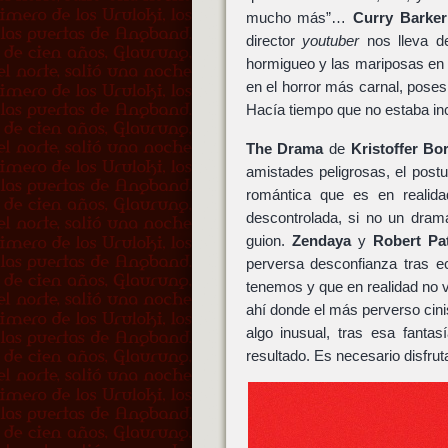
mucho más”…
Curry Barker
director
youtuber
nos lleva de
hormigueo y las mariposas en 
en el horror más carnal, pose
Hacía tiempo que no estaba in
The Drama
de
Kristoffer Bor
amistades peligrosas, el postu
romántica que es en realid
descontrolada, si no un drama
guion.
Zendaya
y
Robert Pa
perversa desconfianza tras e
tenemos y que en realidad no va
ahí donde el más perverso cini
algo inusual, tras esa fanta
resultado. Es necesario disfruta