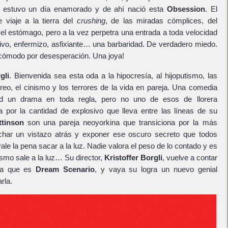
estuvo un día enamorado y de ahí nació esta
Obsession
. El
 viaje a la tierra del
crushing
, de las miradas cómplices, del
el estómago, pero a la vez perpetra una entrada a toda velocidad
sivo, enfermizo, asfixiante… una barbaridad. De verdadero miedo.
cómodo por desesperación. Una joya!
gli
. Bienvenida sea esta oda a la hipocresía, al hijoputismo, las
reo, el cinismo y los terrores de la vida en pareja. Una comedia
ad un drama en toda regla, pero no uno de esos de llorera
 por la cantidad de explosivo que lleva entre las líneas de su
ttinson
son una pareja neoyorkina que transiciona por la más
char un vistazo atrás y exponer ese oscuro secreto que todos
le la pena sacar a la luz. Nadie valora el peso de lo contado y es
smo sale a la luz… Su director,
Kristoffer Borgli
, vuelve a contar
sía que es
Dream Scenario
, y vaya su logra un nuevo genial
rla.