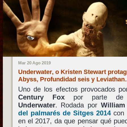
Mar 20 Ago 2019
Underwater, o Kristen Stewart prota
Abyss, Profundidad seis y Leviatha
Uno de los efectos provocados po
Century Fox
por parte d
Underwater
. Rodada por
Willia
del palmarés de Sitges 2014
con
en el 2017, da que pensar qué pued