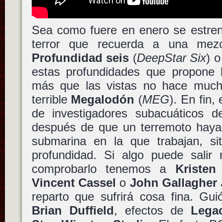
Sea como fuere en enero se estr
terror que recuerda a una mez
Profundidad seis
(
DeepStar Six
) 
estas profundidades que propone
más que las vistas no hace much
terrible
Megalodón
(
MEG
). En fin,
de investigadores subacuáticos 
después de que un terremoto haya 
submarina en la que trabajan, si
profundidad. Si algo puede salir 
comprobarlo tenemos a
Kristen
Vincent Cassel
o
John Gallagher 
reparto que sufrirá cosa fina. Gu
Brian Duffield
, efectos de
Legac