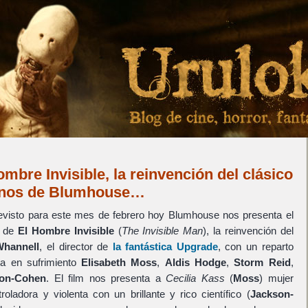
Hombre Invisible, la reinvención del clásico
anos de Blumhouse…
evisto para este mes de febrero hoy Blumhouse nos presenta el
l, de
El Hombre Invisible
(
The Invisible Man
), la reinvención del
Whannell
, el director de
la fantástica
Upgrade
, con un reparto
ta en sufrimiento
Elisabeth Moss
,
Aldis Hodge
,
Storm Reid
,
son-Cohen
. El film nos presenta a
Cecilia Kass
(
Moss
) mujer
oladora y violenta con un brillante y rico científico (
Jackson-