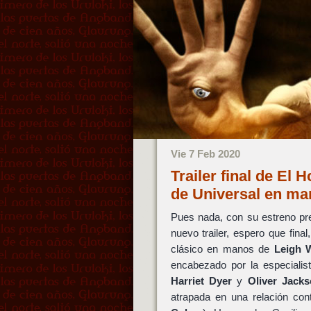
Vie 7 Feb 2020
Trailer final de El 
de Universal en m
Pues nada, con su estreno pr
nuevo trailer, espero que fina
clásico en manos de
Leigh 
encabezado por la especialis
Harriet Dyer
y
Oliver Jack
atrapada en una relación contr