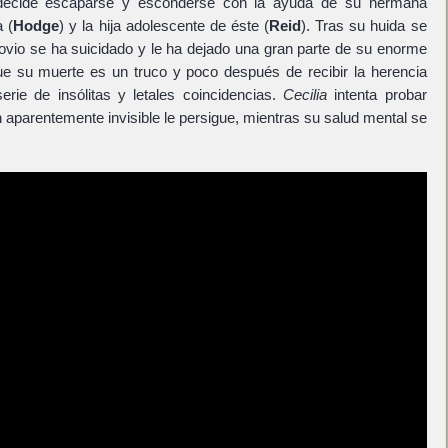
ecide escaparse y esconderse con la ayuda de su hermana
a (
Hodge
) y la hija adolescente de éste (
Reid
). Tras su huida se
ovio se ha suicidado y le ha dejado una gran parte de su enorme
ue su muerte es un truco y poco después de recibir la herencia
rie de insólitas y letales coincidencias.
Cecilia
intenta probar
aparentemente invisible le persigue, mientras su salud mental se