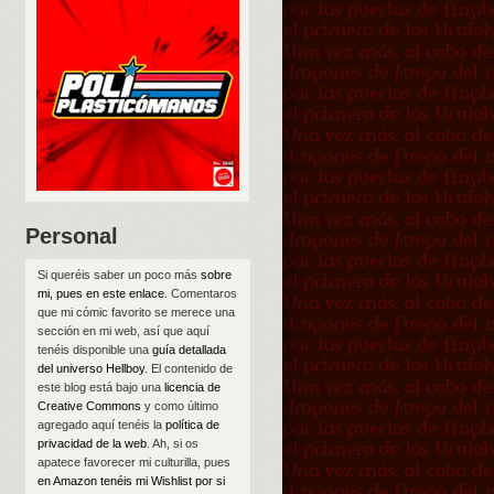
Personal
Si queréis saber un poco más
sobre
mi, pues en este enlace
. Comentaros
que mi cómic favorito se merece una
sección en mi web, así que aquí
tenéis disponible una
guía detallada
del universo Hellboy
. El contenido de
este blog está bajo una
licencia de
Creative Commons
y como último
agregado aquí tenéis la
política de
privacidad de la web
. Ah, si os
apatece favorecer mi culturilla, pues
en Amazon tenéis mi Wishlist por si