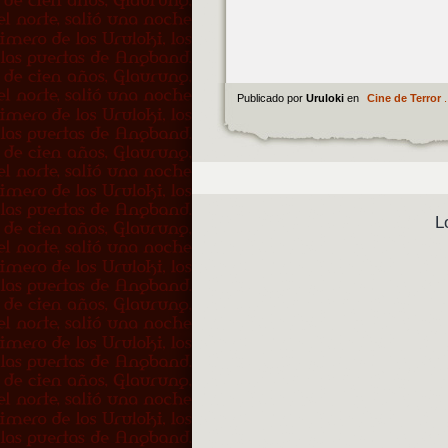
Publicado por
Uruloki
en
Cine de Terror
.
L