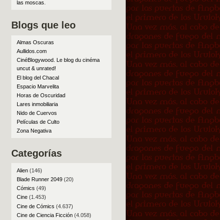
las moscas
.
Blogs que leo
Almas Oscuras
Aullidos.com
CinéBlogywood. Le blog du cinéma
uncut & unrated!
El blog del Chacal
Espacio Marvelita
Horas de Oscuridad
Lares inmobiliaria
Nido de Cuervos
Películas de Culto
Zona Negativa
Categorías
Alien
(146)
Blade Runner 2049
(20)
Cómics
(49)
Cine
(1.453)
Cine de Cómics
(4.637)
Cine de Ciencia Ficción
(4.058)