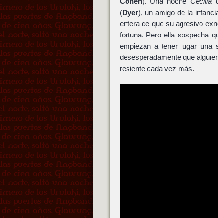
Cohen
). Una noche
Cecilia
d
(
Dyer
), un amigo de la infanci
entera de que su agresivo exn
fortuna. Pero ella sospecha q
empiezan a tener lugar una se
desesperadamente que alguien 
resiente cada vez más.