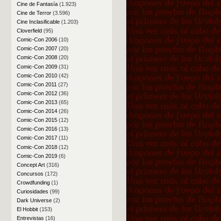
Cine de Fantasía
(1.923)
Cine de Terror
(3.596)
Cine Inclasificable
(1.203)
Cloverfield
(95)
Comic-Con 2006
(10)
Comic-Con 2007
(20)
Comic-Con 2008
(20)
Comic-Con 2009
(31)
Comic-Con 2010
(42)
Comic-Con 2011
(27)
Comic-Con 2012
(36)
Comic-Con 2013
(65)
Comic-Con 2014
(26)
Comic-Con 2015
(12)
Comic-Con 2016
(13)
Comic-Con 2017
(11)
Comic-Con 2018
(12)
Comic-Con 2019
(6)
Concept Art
(316)
Concursos
(172)
Crowdfunding
(1)
Curiosidades
(99)
Dark Universe
(2)
El Hobbit
(153)
Entrevistas
(16)