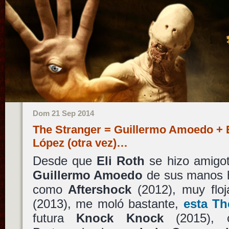
Dom 21 Sep 2014
The Stranger = Guillermo Amoedo + E
López (otra vez)…
Desde que
Eli Roth
se hizo amigo
Guillermo Amoedo
de sus manos ha
como
Aftershock
(2012), muy flo
(2013), me moló bastante,
esta
Th
futura
Knock Knock
(2015),