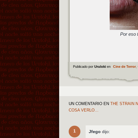
Por eso t
Publicado por
Uruloki
en
Cine de Terror
,
UN COMENTARIO
EN
THE STRAIN 
COSA VERLO…
1
Jfego
dijo: