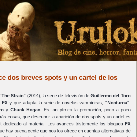
ce dos breves spots y un cartel de los
…
"The Strain"
(2014), la serie de televisión de
Guillermo del Toro
l
FX
y que adapta la serie de novelas vampíricas,
"Nocturna"
,
ro
y
Chuck Hogan
. Es tan pírrica la promoción, poco a poco
s cosas, que descubrir la aparición de dos spots y un cartel es
t dedicado al material. Los avances tristemente los bloquea
FX
e hay buena gente que nos los ofrece en cuentas alternativas de