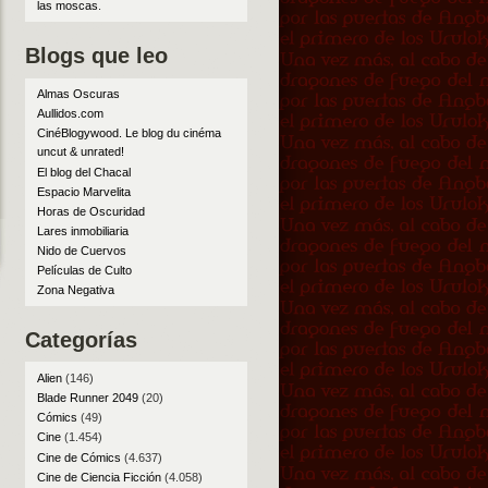
las moscas
.
Blogs que leo
Almas Oscuras
Aullidos.com
CinéBlogywood. Le blog du cinéma
uncut & unrated!
El blog del Chacal
Espacio Marvelita
Horas de Oscuridad
Lares inmobiliaria
Nido de Cuervos
Películas de Culto
Zona Negativa
Categorías
Alien
(146)
Blade Runner 2049
(20)
Cómics
(49)
Cine
(1.454)
Cine de Cómics
(4.637)
Cine de Ciencia Ficción
(4.058)