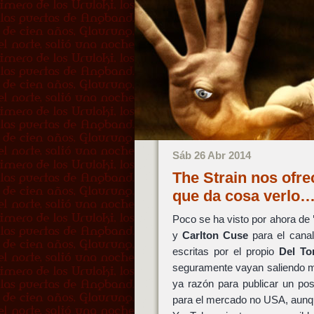
Sáb 26 Abr 2014
The Strain nos ofre
que da cosa verlo
Poco se ha visto por ahora de
y
Carlton Cuse
para el cana
escritas por el propio
Del To
seguramente vayan saliendo má
ya razón para publicar un pos
para el mercado no USA, aunqu