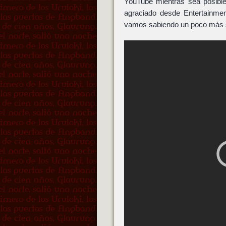
YouTube mientras sea posible
agraciado desde Entertainme
vamos sabiendo un poco más