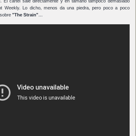
. El cartel sale directamente y en tamaño tampoco demasiado
nt Weekly. Lo dicho, menos da una piedra, pero poco a poco
 sobre
"The Strain"
…