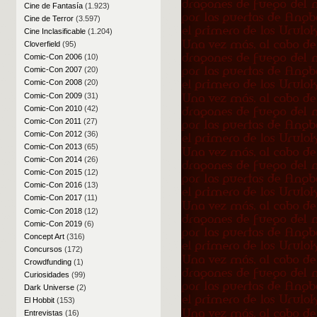
Cine de Fantasía
(1.923)
Cine de Terror
(3.597)
Cine Inclasificable
(1.204)
Cloverfield
(95)
Comic-Con 2006
(10)
Comic-Con 2007
(20)
Comic-Con 2008
(20)
Comic-Con 2009
(31)
Comic-Con 2010
(42)
Comic-Con 2011
(27)
Comic-Con 2012
(36)
Comic-Con 2013
(65)
Comic-Con 2014
(26)
Comic-Con 2015
(12)
Comic-Con 2016
(13)
Comic-Con 2017
(11)
Comic-Con 2018
(12)
Comic-Con 2019
(6)
Concept Art
(316)
Concursos
(172)
Crowdfunding
(1)
Curiosidades
(99)
Dark Universe
(2)
El Hobbit
(153)
Entrevistas
(16)