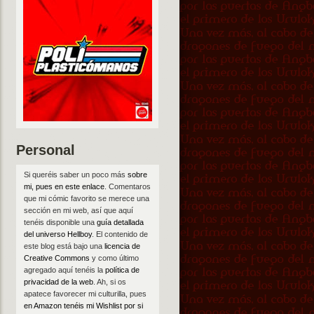
Personal
Si queréis saber un poco más
sobre
mi, pues en este enlace
. Comentaros
que mi cómic favorito se merece una
sección en mi web, así que aquí
tenéis disponible una
guía detallada
del universo Hellboy
. El contenido de
este blog está bajo una
licencia de
Creative Commons
y como último
agregado aquí tenéis la
política de
privacidad de la web
. Ah, si os
apatece favorecer mi culturilla, pues
en Amazon tenéis mi Wishlist por si