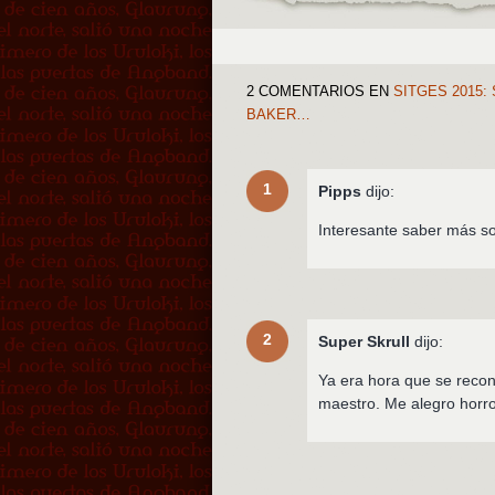
2 COMENTARIOS
EN
SITGES 2015:
BAKER…
1
Pipps
dijo:
Interesante saber más so
2
Super Skrull
dijo:
Ya era hora que se recon
maestro. Me alegro horro