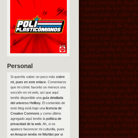
Personal
Si queréis saber un poco más
sobre
mi, pues en este enlace
. Comentaros
que mi cómic favorito se merece una
sección en mi web, así que aquí
tenéis disponible una
guía detallada
del universo Hellboy
. El contenido de
este blog está bajo una
licencia de
Creative Commons
y como último
agregado aquí tenéis la
política de
privacidad de la web
. Ah, si os
apatece favorecer mi culturilla, pues
en Amazon tenéis mi Wishlist por si