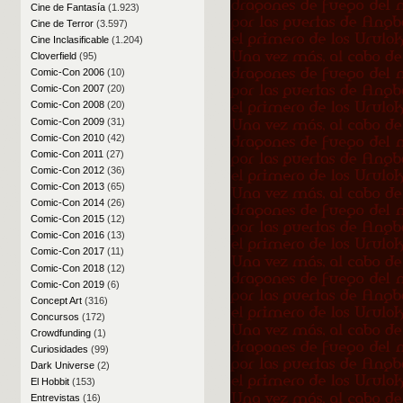
Cine de Fantasía
(1.923)
Cine de Terror
(3.597)
Cine Inclasificable
(1.204)
Cloverfield
(95)
Comic-Con 2006
(10)
Comic-Con 2007
(20)
Comic-Con 2008
(20)
Comic-Con 2009
(31)
Comic-Con 2010
(42)
Comic-Con 2011
(27)
Comic-Con 2012
(36)
Comic-Con 2013
(65)
Comic-Con 2014
(26)
Comic-Con 2015
(12)
Comic-Con 2016
(13)
Comic-Con 2017
(11)
Comic-Con 2018
(12)
Comic-Con 2019
(6)
Concept Art
(316)
Concursos
(172)
Crowdfunding
(1)
Curiosidades
(99)
Dark Universe
(2)
El Hobbit
(153)
Entrevistas
(16)