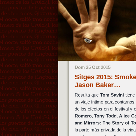
Dom 25 Oct 2015
Sitges 2015: Smoke
Jason Baker…
Resulta que
Tom Savini
tiene
un viaje íntimo para contarnos
de los efectos en el festival 
Romero
,
Tony Todd
,
Alice C
and Mirrors: The Story of T
la parte más privada de la vida