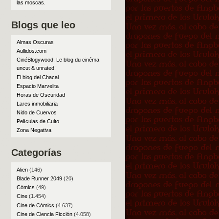
las moscas
.
Blogs que leo
Almas Oscuras
Aullidos.com
CinéBlogywood. Le blog du cinéma
uncut & unrated!
El blog del Chacal
Espacio Marvelita
Horas de Oscuridad
Lares inmobiliaria
Nido de Cuervos
Películas de Culto
Zona Negativa
Categorías
Alien
(146)
Blade Runner 2049
(20)
Cómics
(49)
Cine
(1.454)
Cine de Cómics
(4.637)
Cine de Ciencia Ficción
(4.058)