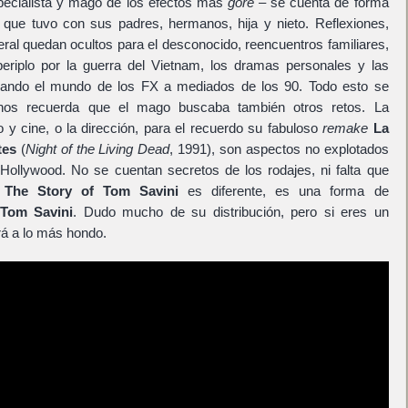
especialista y mago de los efectos más
gore
– se cuenta de forma
 que tuvo con sus padres, hermanos, hija y nieto. Reflexiones,
ral quedan ocultos para el desconocido, reencuentros familiares,
periplo por la guerra del Vietnam, los dramas personales y las
ando el mundo de los FX a mediados de los 90. Todo esto se
os recuerda que el mago buscaba también otros retos. La
ro y cine, o la dirección, para el recuerdo su fabuloso
remake
La
tes
(
Night of the Living Dead
, 1991), son aspectos no explotados
Hollywood. No se cuentan secretos de los rodajes, ni falta que
 The Story of Tom Savini
es diferente, es una forma de
Tom Savini
. Dudo mucho de su distribución, pero si eres un
rá a lo más hondo.