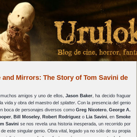
 and Mirrors: The Story of Tom Savini de
 muchos amigos y uno de ellos,
Jason Baker
, ha decido fraguar
 la vida y obra del maestro del
splatter
. Con la presencia del genio
y en boca de personajes diversos como
Greg Nicotero
,
George A.
ooper
,
Bill Moseley
,
Robert Rodriguez
o
Lia Savini
, en
Smoke
om Savini
se nos revela una historia inesperada, un recorrido por
 de este singular genio. Obra vital, legado ya no sólo de su propia