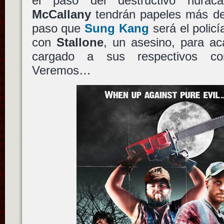
el paso del destructivo hurac
McCallany
tendrán papeles más de
paso que
Sung Kang
será el policí
con
Stallone
, un asesino, para a
cargado a sus respectivos co
Veremos…