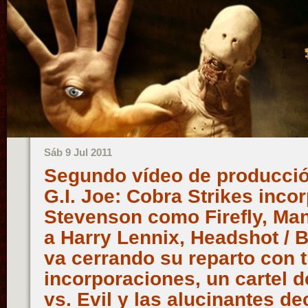
Sáb 9 Jul 2011
Segundo vídeo de producció
G.I. Joe: Cobra Strikes inco
Stevenson como Firefly, Man
a Harry Lennix, Headshot / B
va cerrando su reparto con 
incorporaciones, un cartel 
vs. Evil y las alucinantes d