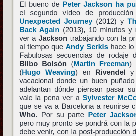
El bueno de
Peter Jackson ha p
el segundo vídeo de producció
Unexpected Journey
(2012) y
Th
Back Again
(2013), 10 minutos y
ver a
Jackson
trabajando con la pr
al tiempo que
Andy Serkis
hace lo 
Fabulosas secuencias de rodaje 
Bilbo Bolsón
(
Martin Freeman
)
(
Hugo Weaving
) en
Rivendel
y 
vacacional donde un buen puñado 
adelantan dónde piensan pasar s
vale la pena ver a
Sylvester McC
que se va a Barcelona a reunirse c
Who
. Por su parte
Peter Jackso
pero muy pronto se pondrá con la p
debe venir, con la post-producción 