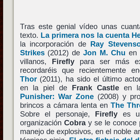
Tras este genial vídeo unas cuant
texto.
La primera nos la cuenta He
la incorporación de
Ray Stevens
Strikes
(2012) de
Jon M. Chu
en 
villanos,
Firefly
para ser más e
recordaréis que recientemente 
Thor
(2011), ha sido el último act
en la piel de
Frank Castle
en la
Punisher: War Zone
(2008) y pro
brincos a cámara lenta en
The Thr
Sobre el personaje,
Firefly
es un
organización
Cobra
y se le conoce 
manejo de explosivos, en el noble ar