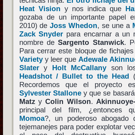
técnicas ninja.
El otro fichaje del 
Heat Vision
y nos indica que
Ha
gozaba de un importante papel 
2010) de
Joss Whedon
, se une a
Zack Snyder
para encarnar a un m
nombre de
Sargento Stanwick
. 
Para cerrar este bloque de fichaje
Variety
y leer que
Adewale Akinnu
Slater
y
Holt McCallany
son los
Headshot / Bullet to the Head
(
Recordemos que el proyecto es
Sylvester Stallone
y que se basará 
Matz
y
Colin Wilson
.
Akinnuoye
principal del film, ¿entonce
Momoa
?, un poderoso abogado q
tejemanejes para poder explotar vec