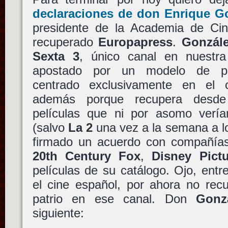
declaraciones de don Enrique G
presidente de la Academia de Ci
recuperado
Europapress
.
Gonzál
Sexta 3
, único canal en nuestr
apostado por un modelo de pro
centrado exclusivamente en el
además porque recupera desde
películas que ni por asomo verí
(salvo
La 2
una vez a la semana a 
firmado un acuerdo con compañí
20th Century Fox
,
Disney Pict
películas de su catálogo. Ojo, entr
el cine español, por ahora no rec
patrio en ese canal. Don
Gonz
siguiente: