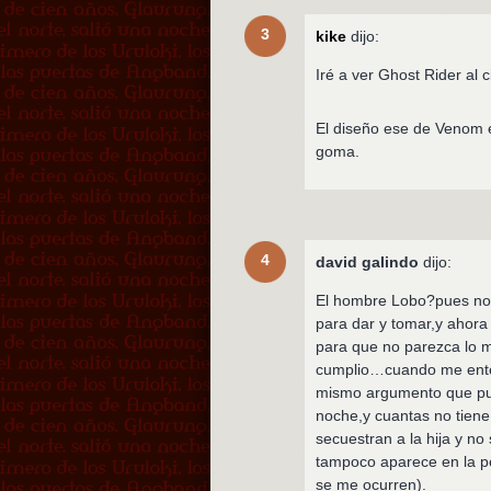
3
kike
dijo:
Iré a ver Ghost Rider a
El diseño ese de Venom e
goma.
4
david galindo
dijo:
El hombre Lobo?pues no 
para dar y tomar,y ahora
para que no parezca lo m
cumplio…cuando me enter
mismo argumento que puni
noche,y cuantas no tiene
secuestran a la hija y no
tampoco aparece en la p
se me ocurren).