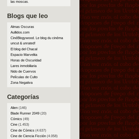
las moscas
.
Blogs que leo
Almas Oscuras
Aullidos.com
CinéBlogywood. Le blog du cinéma
uncut & unrated!
El blog del Chacal
Espacio Marvelita
Horas de Oscuridad
Lares inmobiliaria
Nido de Cuervos
Películas de Culto
Zona Negativa
Categorías
Alien
(146)
Blade Runner 2049
(20)
Cómics
(49)
Cine
(1.453)
Cine de Cómics
(4.637)
Cine de Ciencia Ficción
(4.058)