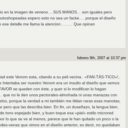
traño en la imagen de veneno….SUS MANOS… son iguales pero
photoshopeadas espero esto no sea un facke…. porque el diseño
lo ese detalle me llama la atencion……… Que opinan
febrero 9th, 2007 at 10:37 pm
ste Venom esta, citando a su peli vecina.. «FAN-TÁS-TICO»!,
ue Intentaba ser nuestro Venom era un insulto al diseño que vemos
AVOR se queden con éste, y quer si lo modifican lo hagan
… que no le den unos pectorales-almohada ni unas manazas con
los, porque la verdad a mi también me tildan raras esas manotas,
r pero que las describa bien. En fin, un duseñazo, la lengua bien,
s de tono espejado bien, y buen toque esa «piel» estilo microred
por lo que se ve al menos, parece que le han quitado un poco o la
edes-venas que vimos en el diseño anterior, es decir, no quedaban