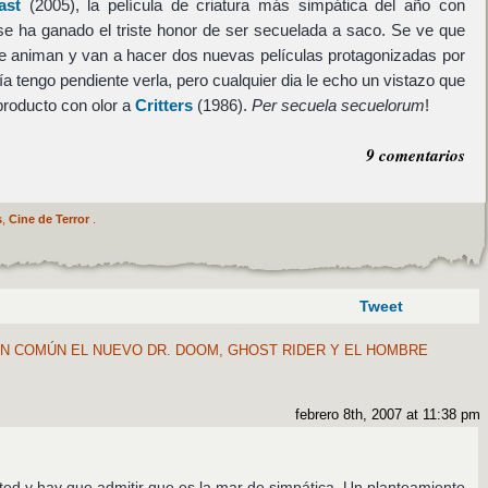
ast
(2005), la película de criatura más simpática del año con
se ha ganado el triste honor de ser secuelada a saco. Se ve que
 se animan y van a hacer dos nuevas películas protagonizadas por
ía tengo pendiente verla, pero cualquier dia le echo un vistazo que
producto con olor a
Critters
(1986).
Per secuela secuelorum
!
9 comentarios
s
,
Cine de Terror
.
Tweet
N COMÚN EL NUEVO DR. DOOM, GHOST RIDER Y EL HOMBRE
febrero 8th, 2007 at 11:38 pm
ed y hay que admitir que es la mar de simpática. Un planteamiento