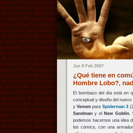
Jue 8 Feb 2007
¿Qué tiene en comú
Hombre Lobo?, na
El bombazo del día está en 
conceptual y diseño del nuevo
y
Venom
para
Spiderman 3
(2
Sandman
y el
New Goblin
.
podemos hacernos una idea de
los cómics, con una armadur