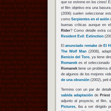
que se estrene en los cines! E
el film objetivo era una basu
(2006) suelen seleccionar est
como
Serpientes en el avión
(
buenas críticas aunque en e
Rider
? Como detalle extra 
Resident Evil: Extinction
(200
El
anunciado remake
de
El 
The Wolf Man
(2008), adapt
Benicio del Toro
, ya tiene di
Romanek
es el seleccionado 
Romanek
tiene un problema d
de algunos de los mejores vid
de una obsesión
(2002), peli 
Termino con un par de detal
sabida adaptación
de
Priest
adjunto al proyecto, el film
Pictures
, iba a ser dirigido 