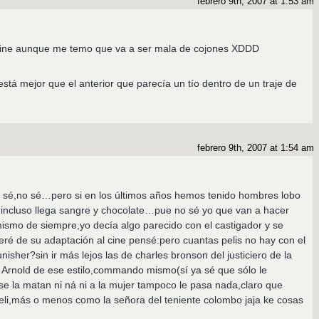
febrero 9th, 2007 at 1:53 am
l cine aunque me temo que va a ser mala de cojones XDDD
stá mejor que el anterior que parecía un tío dentro de un traje de
febrero 9th, 2007 at 1:54 am
sé,no sé…pero si en los últimos años hemos tenido hombres lobo
 incluso llega sangre y chocolate…pue no sé yo que van a hacer
ismo de siempre,yo decía algo parecido con el castigador y se
é de su adaptación al cine pensé:pero cuantas pelis no hay con el
sher?sin ir más lejos las de charles bronson del justiciero de la
 Arnold de ese estilo,commando mismo(sí ya sé que sólo le
 se la matan ni ná ni a la mujer tampoco le pasa nada,claro que
eli,más o menos como la señora del teniente colombo jaja ke cosas