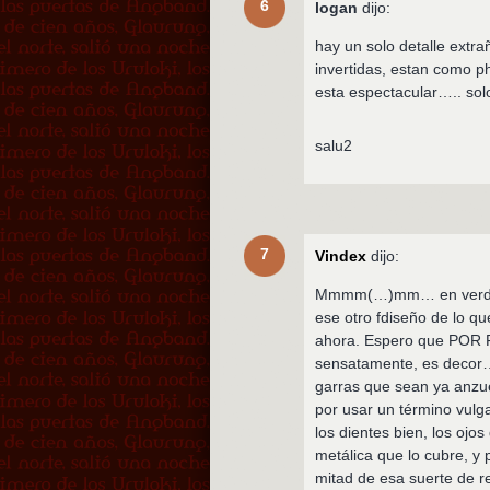
6
logan
dijo:
hay un solo detalle ex
invertidas, estan como 
esta espectacular….. so
salu2
7
Vindex
dijo:
Mmmm(…)mm… en verdad e
ese otro fdiseño de lo q
ahora. Espero que POR F
sensatamente, es decor
garras que sean ya anzue
por usar un término vulga
los dientes bien, los ojo
metálica que lo cubre, y 
mitad de esa suerte de r