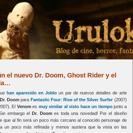
n el nuevo Dr. Doom, Ghost Rider y el
da…
que
han aparecido en Joblo
un par de nuevos detalles de arte
Dr. Doom
para
Fantastic Four: Rise of the Silver Surfer
(2007)
007). El
Venom
es
muy similar al visto hace un tiempo
junto a
 Sin embargo el
Dr. Doom
es toda una novedad! Por el diseño
 que al fin será un poco más cercano al conocido personaje de
a un poco más refinada y menos austera que la vista en las