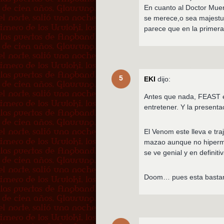
En cuanto al Doctor Muer
se merece,o sea majestuo
parece que en la primera
5
EKI
dijo:
Antes que nada, FEAST es
entretener. Y la presenta
El Venom este lleva e tr
mazao aunque no hipermu
se ve genial y en definitiv
Doom… pues esta bastant