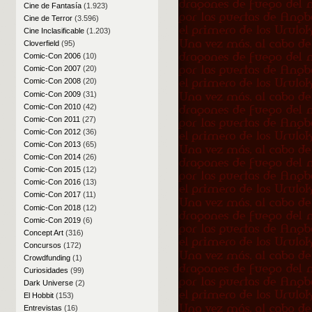
Cine de Fantasía
(1.923)
Cine de Terror
(3.596)
Cine Inclasificable
(1.203)
Cloverfield
(95)
Comic-Con 2006
(10)
Comic-Con 2007
(20)
Comic-Con 2008
(20)
Comic-Con 2009
(31)
Comic-Con 2010
(42)
Comic-Con 2011
(27)
Comic-Con 2012
(36)
Comic-Con 2013
(65)
Comic-Con 2014
(26)
Comic-Con 2015
(12)
Comic-Con 2016
(13)
Comic-Con 2017
(11)
Comic-Con 2018
(12)
Comic-Con 2019
(6)
Concept Art
(316)
Concursos
(172)
Crowdfunding
(1)
Curiosidades
(99)
Dark Universe
(2)
El Hobbit
(153)
Entrevistas
(16)