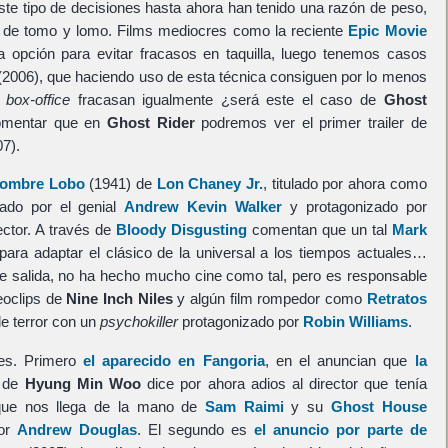
ste tipo de decisiones hasta ahora han tenido una razón de peso,
ra de tomo y lomo. Films mediocres como la reciente
Epic Movie
a opción para evitar fracasos en taquilla, luego tenemos casos
2006), que haciendo uso de esta técnica consiguen por lo menos
l
box-office
fracasan igualmente ¿será este el caso de
Ghost
comentar que en
Ghost Rider
podremos ver el primer trailer de
7).
Hombre Lobo
(1941) de
Lon Chaney Jr.
, titulado por ahora como
ado por el genial
Andrew Kevin Walker
y protagonizado por
rector. A través de
Bloody Disgusting
comentan que un tal
Mark
para adaptar el clásico de la universal a los tiempos actuales…
e salida, no ha hecho mucho cine como tal, pero es responsable
eoclips de
Nine Inch Niles
y algún film rompedor como
Retratos
de terror con un
psychokiller
protagonizado por
Robin Williams
.
les. Primero
el aparecido en Fangoria
, en el anuncian que
la
de
Hyung Min Woo
dice por ahora adios al director que tenía
, que nos llega de la mano de
Sam Raimi
y su
Ghost House
por
Andrew Douglas
. El segundo es
el anuncio por parte de