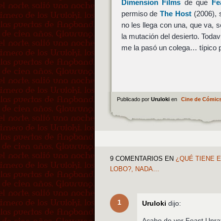
Dimension Films
de que
Fe
permiso de
The Host
(2006), 
no les llega con una, que va,
la mutación del desierto. Todav
me la pasó un colega… típico 
Publicado por
Uruloki
en
Cine de Cómic
9 COMENTARIOS
EN
¿QUÉ TIENE E
LOBO?, NADA…
1
Uruloki
dijo:
Acabo de ver Feast Unrat