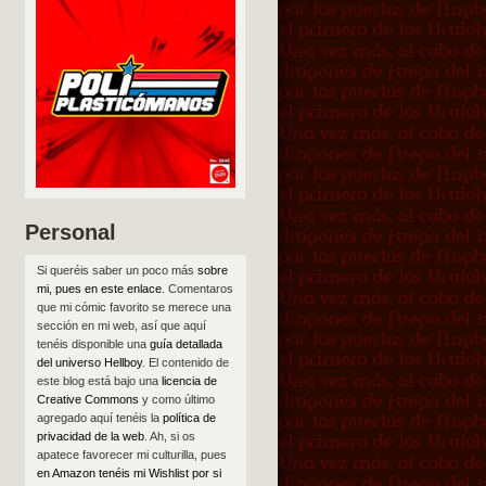
Personal
Si queréis saber un poco más
sobre
mi, pues en este enlace
. Comentaros
que mi cómic favorito se merece una
sección en mi web, así que aquí
tenéis disponible una
guía detallada
del universo Hellboy
. El contenido de
este blog está bajo una
licencia de
Creative Commons
y como último
agregado aquí tenéis la
política de
privacidad de la web
. Ah, si os
apatece favorecer mi culturilla, pues
en Amazon tenéis mi Wishlist por si