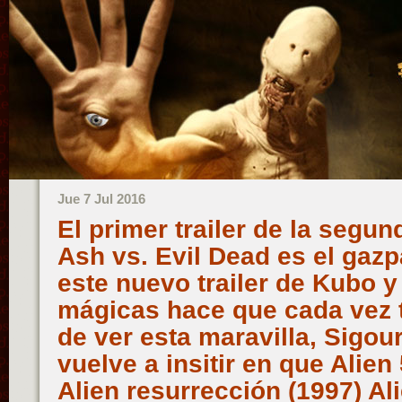
Jue 7 Jul 2016
El primer trailer de la segu
Ash vs. Evil Dead es el gazp
este nuevo trailer de Kubo y
mágicas hace que cada vez
de ver esta maravilla, Sigo
vuelve a insitir en que Alien
Alien resurrección (1997) Al