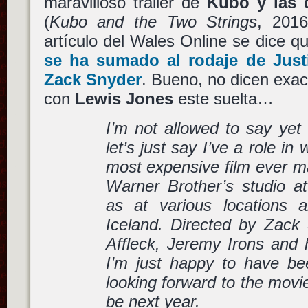
maravilloso trailer de
Kubo y las 
(
Kubo and the Two Strings
, 2016
artículo del Wales Online se dice 
se ha sumado al rodaje de
Just
Zack Snyder
. Bueno, no dicen ex
con
Lewis Jones
este suelta…
I’m not allowed to say yet 
let’s just say I’ve a role in 
most expensive film ever ma
Warner Brother’s studio a
as at various locations
Iceland. Directed by Zack 
Affleck, Jeremy Irons and h
I’m just happy to have be
looking forward to the movie
be next year.