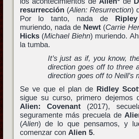
los acontecimientos de
Alien³
de
D
resurrección
(
Alien: Resurrection
) 
Por lo tanto, nada de
Ripley
muriendo, nada de
Newt
(
Carrie He
Hicks
(
Michael Biehn
) muriendo. Ah
la tumba.
It’s just as if, you know, t
direction goes off to three
direction goes off to Neill’s
Se ve que el plan de
Ridley Scot
sigue su curso, primero dejemos
Alien: Covenant
(2017), secu
seguramente más precuela de
Alie
(
Alien
) de lo que pensamos, y l
comenzar con
Alien 5
.