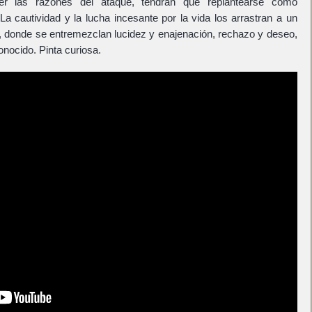
der las razones del ataque, tendrán que replantearse cómo
La cautividad y la lucha incesante por la vida los arrastran a un
s, donde se entremezclan lucidez y enajenación, rechazo y deseo,
onocido. Pinta curiosa.