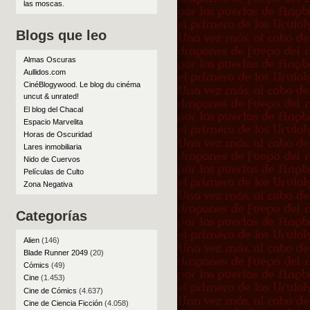
las moscas
.
Blogs que leo
Almas Oscuras
Aullidos.com
CinéBlogywood. Le blog du cinéma
uncut & unrated!
El blog del Chacal
Espacio Marvelita
Horas de Oscuridad
Lares inmobiliaria
Nido de Cuervos
Películas de Culto
Zona Negativa
Categorías
Alien
(146)
Blade Runner 2049
(20)
Cómics
(49)
Cine
(1.453)
Cine de Cómics
(4.637)
Cine de Ciencia Ficción
(4.058)