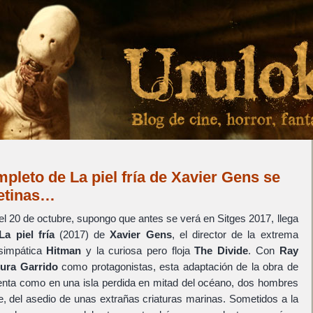
mpleto de La piel fría de Xavier Gens se
retinas…
el 20 de octubre, supongo que antes se verá en Sitges 2017, llega
La piel fría
(2017) de
Xavier Gens
, el director de la extrema
 simpática
Hitman
y la curiosa pero floja
The Divide
. Con
Ray
ura Garrido
como protagonistas, esta adaptación de la obra de
nta como en una isla perdida en mitad del océano, dos hombres
e, del asedio de unas extrañas criaturas marinas. Sometidos a la