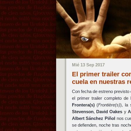
Mié 13 Sep 2017
El primer trailer co
cuela en nuestras 
Con fecha de estreno previsto 
el primer trailer completo de
Frontera(s)
(
Frontière(s)
), la
Stevenson
,
David Oakes
y
A
Albert Sánchez Piñol
nos cue
se defienden, noche tras noch