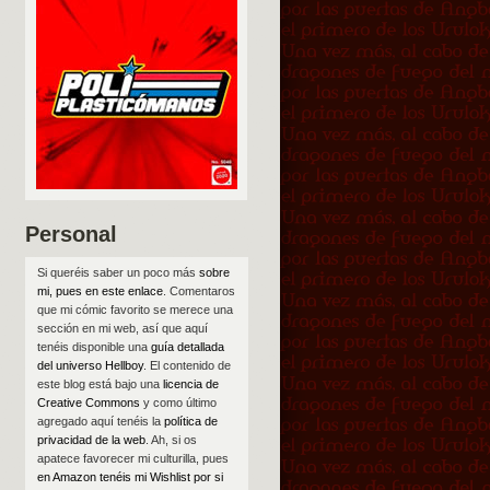
Personal
Si queréis saber un poco más
sobre
mi, pues en este enlace
. Comentaros
que mi cómic favorito se merece una
sección en mi web, así que aquí
tenéis disponible una
guía detallada
del universo Hellboy
. El contenido de
este blog está bajo una
licencia de
Creative Commons
y como último
agregado aquí tenéis la
política de
privacidad de la web
. Ah, si os
apatece favorecer mi culturilla, pues
en Amazon tenéis mi Wishlist por si