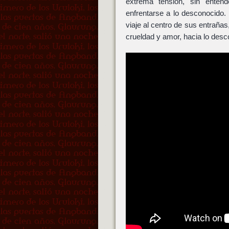
extrema tensión, sin enten
enfrentarse a lo desconocido. 
viaje al centro de sus entraña
crueldad y amor, hacia lo desc