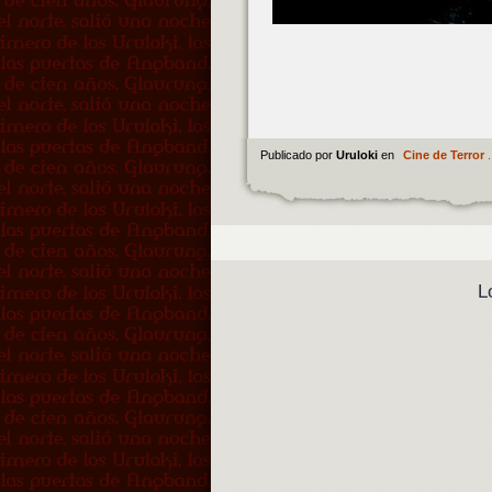
Publicado por
Uruloki
en
Cine de Terror
.
L