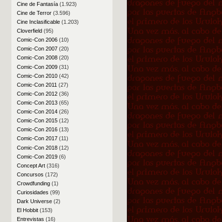
Cine de Fantasía
(1.923)
Cine de Terror
(3.596)
Cine Inclasificable
(1.203)
Cloverfield
(95)
Comic-Con 2006
(10)
Comic-Con 2007
(20)
Comic-Con 2008
(20)
Comic-Con 2009
(31)
Comic-Con 2010
(42)
Comic-Con 2011
(27)
Comic-Con 2012
(36)
Comic-Con 2013
(65)
Comic-Con 2014
(26)
Comic-Con 2015
(12)
Comic-Con 2016
(13)
Comic-Con 2017
(11)
Comic-Con 2018
(12)
Comic-Con 2019
(6)
Concept Art
(316)
Concursos
(172)
Crowdfunding
(1)
Curiosidades
(99)
Dark Universe
(2)
El Hobbit
(153)
Entrevistas
(16)