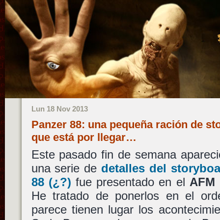
Lun 18 Nov 2013
Panzer 88: una pequeña ración de sto
que está por llegar…
Este pasado fin de semana apareci
una serie de
detalles del storybo
88
(¿?)
fue presentado en el
AFM
He tratado de ponerlos en el or
parece tienen lugar los acontecimi